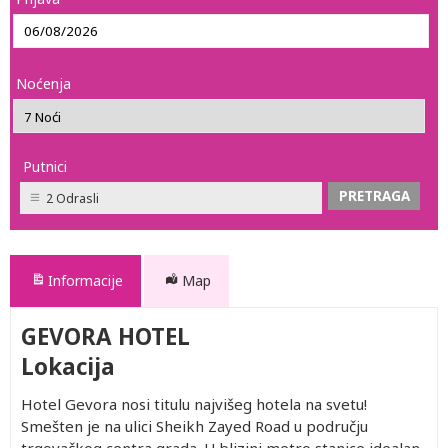
Noćenja
Putnici
2 Odrasli
Informacije
Map
GEVORA HOTEL
Lokacija
Hotel Gevora nosi titulu najvišeg hotela na svetu!
Smešten je na ulici Sheikh Zayed Road u području