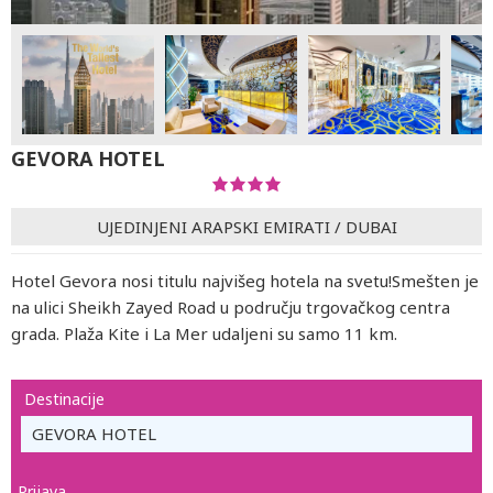
GEVORA HOTEL
UJEDINJENI ARAPSKI EMIRATI
/
DUBAI
Hotel Gevora nosi titulu najvišeg hotela na svetu!Smešten je
na ulici Sheikh Zayed Road u području trgovačkog centra
grada. Plaža Kite i La Mer udaljeni su samo 11 km.
Destinacije
GEVORA HOTEL
Prijava