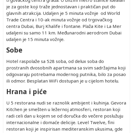
trgovačkog centra grada. U blizini metro stanice idealan
je za goste koji traže jednostavan i praktičan put do
glavnih atrakcija. Udaljen je 5 minuta vožnje od World
Trade Centra i 10-ak minuta vožnje od trgovačkog
centra Dubai, Burj Khalife i fontane. Plaža Kite i La Mer
udaljeni su samo 11 km. Međunarodni aerodrom Dubai
udaljen je 15 minuta vožnje.
Sobe
Hotel raspolaže sa 528 soba, od delux soba do
prostranih dvosobnih apartmana sa svim sadržajima koji
odgovaraju potrebama modernog putnika, bilo za posao
ili odmor. Besplatan WiFi dostupan je u cijelom hotelu.
Hrana i piće
U 5 restorana nudi se raznolik ambijent i kuhinja. Gevora
Kitchen je smešten u ležernoj atmosferi, restoran koji
radi celi dan u kojem se od doručka do večere poslužuju
internacionalne i domaće delicije. Level Twelve, fini
restoran koji je inspirisan mediteranskim ukusima, gde