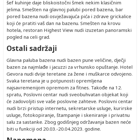
šef kuhinje daje bliskoistočni šmek nekim klasičnim
jelima. Smešten na glavnoj palubi pored bazena, bar
pored bazena nudi osvježavajuća pića i zdrave grickalice
koji će pratiti vaš dan na bazenu. Smešten na krovu
hotela, restoran Highest View nudi izuzetan panoramski
pogled na celi grad.
Ostali sadržaji
Glavna paluba bazena nudi bazen pune veličine, dječji
bazen za najmlađe i jacuzzi za vrhunsko opuštanje. Hotel
Gevora nudi dvije teretane za žene i muškarce odvojeno.
Svaka teretana je u potpunosti opremljena
najsavremenijom opremom za fitnes. Takođe na 12.
spratu, Poslovni centar nudi sveobuhvatan objekat koji
će zadovoljiti sve vaše poslovne zahteve. Poslovni centar
nudi brzi pristup internetu, sekretarske usluge, kurirske
usluge, fotokopiranje, štampanje i skeniranje i privatnu
salu za sastanke. Zbog godišnjeg održavanja bazen neće
biti u funkciji od 20.03.-20.04.2023. godine.