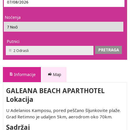
Noćenja
Putnici
2 Odrasli
Informacije
Map
GALEANA BEACH APARTHOTEL
Lokacija
U Adelanios Kamposu, pored peščano šljunkovite plaže.
Grad Retimno je udaljen 5km, aerodrom oko 70km.
Sadržaj