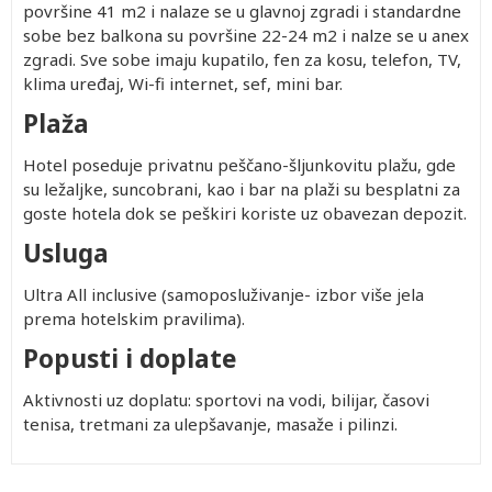
površine 41 m2 i nalaze se u glavnoj zgradi i standardne
sobe bez balkona su površine 22-24 m2 i nalze se u anex
zgradi. Sve sobe imaju kupatilo, fen za kosu, telefon, TV,
klima uređaj, Wi-fi internet, sef, mini bar.
Plaža
Hotel poseduje privatnu peščano-šljunkovitu plažu, gde
su ležaljke, suncobrani, kao i bar na plaži su besplatni za
goste hotela dok se peškiri koriste uz obavezan depozit.
Usluga
Ultra All inclusive (samoposluživanje- izbor više jela
prema hotelskim pravilima).
Popusti i doplate
Aktivnosti uz doplatu: sportovi na vodi, bilijar, časovi
tenisa, tretmani za ulepšavanje, masaže i pilinzi.