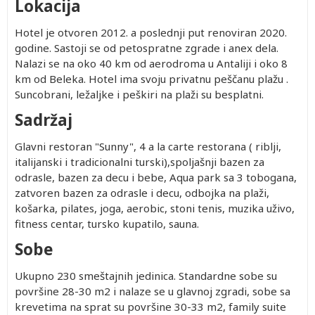
Lokacija
Hotel je otvoren 2012. a poslednji put renoviran 2020.
godine. Sastoji se od petospratne zgrade i anex dela.
Nalazi se na oko 40 km od aerodroma u Antaliji i oko 8
km od Beleka. Hotel ima svoju privatnu peščanu plažu .
Suncobrani, ležaljke i peškiri na plaži su besplatni.
Sadržaj
Glavni restoran "Sunny", 4 a la carte restorana ( riblji,
italijanski i tradicionalni turski),spoljašnji bazen za
odrasle, bazen za decu i bebe, Aqua park sa 3 tobogana,
zatvoren bazen za odrasle i decu, odbojka na plaži,
košarka, pilates, joga, aerobic, stoni tenis, muzika uživo,
fitness centar, tursko kupatilo, sauna.
Sobe
Ukupno 230 smeštajnih jedinica. Standardne sobe su
površine 28-30 m2 i nalaze se u glavnoj zgradi, sobe sa
krevetima na sprat su površine 30-33 m2, family suite