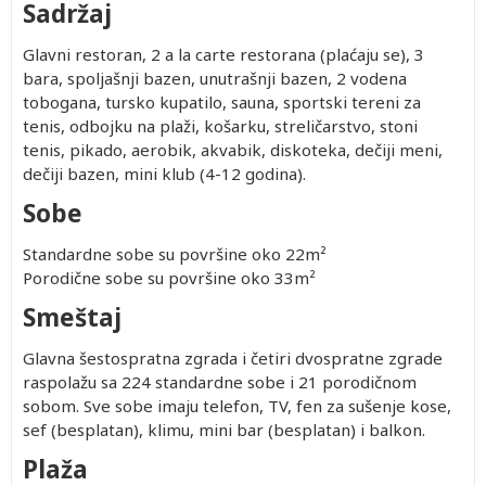
Sadržaj
Glavni restoran, 2 a la carte restorana (plaćaju se), 3
bara, spoljašnji bazen, unutrašnji bazen, 2 vodena
tobogana, tursko kupatilo, sauna, sportski tereni za
tenis, odbojku na plaži, košarku, streličarstvo, stoni
tenis, pikado, aerobik, akvabik, diskoteka, dečiji meni,
dečiji bazen, mini klub (4-12 godina).
Sobe
Standardne sobe su površine oko 22m²
Porodične sobe su površine oko 33m²
Smeštaj
Glavna šestospratna zgrada i četiri dvospratne zgrade
raspolažu sa 224 standardne sobe i 21 porodičnom
sobom. Sve sobe imaju telefon, TV, fen za sušenje kose,
sef (besplatan), klimu, mini bar (besplatan) i balkon.
Plaža