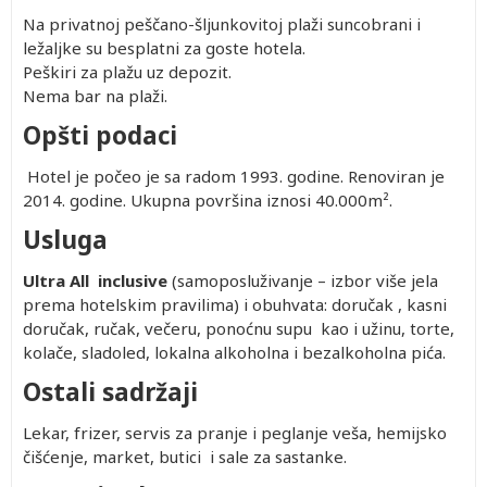
Na privatnoj peščano-šljunkovitoj plaži suncobrani i
ležaljke su besplatni za goste hotela.
Peškiri za plažu uz depozit.
Nema bar na plaži.
Opšti podaci
Hotel je počeo je sa radom 1993. godine. Renoviran je
2014. godine. Ukupna površina iznosi 40.000m².
Usluga
Ultra All inclusive
(samoposluživanje – izbor više jela
prema hotelskim pravilima) i obuhvata: doručak , kasni
doručak, ručak, večeru, ponoćnu supu kao i užinu, torte,
kolače, sladoled, lokalna alkoholna i bezalkoholna pića.
Ostali sadržaji
Lekar, frizer, servis za pranje i peglanje veša, hemijsko
čišćenje, market, butici i sale za sastanke.