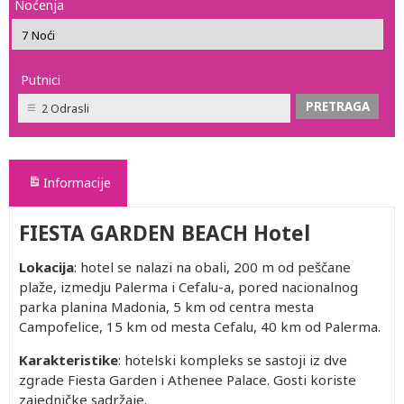
Noćenja
Putnici
2 Odrasli
Informacije
FIESTA GARDEN BEACH Hotel
Lokacija
: hotel se nalazi na obali, 200 m od peščane
plaže, izmedju Palerma i Cefalu-a, pored nacionalnog
parka planina Madonia, 5 km od centra mesta
Campofelice, 15 km od mesta Cefalu, 40 km od Palerma.
Karakteristike
: hotelski kompleks se sastoji iz dve
zgrade Fiesta Garden i Athenee Palace. Gosti koriste
zajedničke sadržaje.