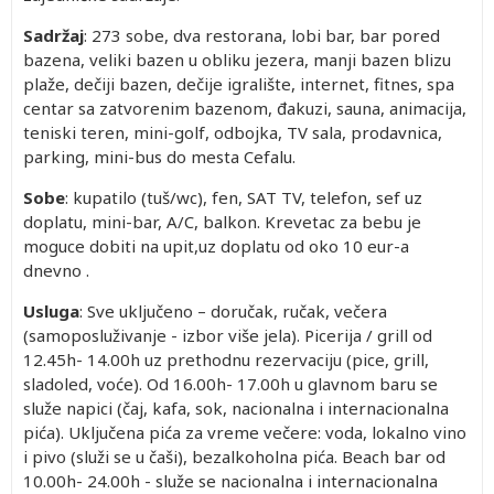
Sadržaj
: 273 sobe, dva restorana, lobi bar, bar pored
bazena, veliki bazen u obliku jezera, manji bazen blizu
plaže, dečiji bazen, dečije igralište, internet, fitnes, spa
centar sa zatvorenim bazenom, đakuzi, sauna, animacija,
teniski teren, mini-golf, odbojka, TV sala, prodavnica,
parking, mini-bus do mesta Cefalu.
Sobe
: kupatilo (tuš/wc), fen, SAT TV, telefon, sef uz
doplatu, mini-bar, A/C, balkon. Krevetac za bebu je
moguce dobiti na upit,uz doplatu od oko 10 eur-a
dnevno .
Usluga
: Sve uključeno – doručak, ručak, večera
(samoposluživanje - izbor više jela). Picerija / grill od
12.45h- 14.00h uz prethodnu rezervaciju (pice, grill,
sladoled, voće). Od 16.00h- 17.00h u glavnom baru se
služe napici (čaj, kafa, sok, nacionalna i internacionalna
pića). Uključena pića za vreme večere: voda, lokalno vino
i pivo (služi se u čaši), bezalkoholna pića. Beach bar od
10.00h- 24.00h - služe se nacionalna i internacionalna