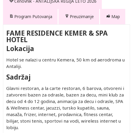
Cenovnik - ANTALIJSKA REGIJA LETO 2026
Program Putovanja
Preuzimanje
Map
FAME RESIDENCE KEMER & SPA
HOTEL
Lokacija
Hotel se nalazi u centru Kemera, 50 km od aerodroma u
Antaliji.
Sadržaj
Glavni restoran, a la carte restoran, 6 barova, otvoreni i
zatvoreni bazen za odrasle, bazen za decu, mini klub za
Drugo
Po
Prvo
Prvo
decu od 4 do 12 godina, animacija za decu i odrasle, SPA
dete 2-
osobi u
dete 0-
dete 2-
& Wellness centar, jacuzzi, tursko kupatilo, sauna,
11.99
trokrevetnoj
1.99
11.99
masaža, frizer, internet, prodavnica, fitness centar,
god.
sobi
god.
god.
402.00
1,532.00
Besplatno
402.00
bilijar, stoni tenis, sportovi na vodi, wireless internet u
(Prvo
402.00
1,992.00
Besplatno
402.00
lobiju.
dete 2-