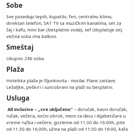
402.00
1,532.00
Besplatno
402.00
11.99)
Sobe
402.00
2,132.00
Besplatno
402.00
402.00
1,522.00
Besplatno
402.00
Sve poseduju tepih, kupatilo, fen, centralnu klimu,
402.00
1,942.00
Besplatno
402.00
direktan telefon, SAT TV sa muzičkim kanalima, set za
402.00
čaj i kafu, mini bar (besplatno voda), sef (doplaćuje se);
1,492.00
Besplatno
402.00
većina soba ima balkon.
402.00
2,052.00
Besplatno
402.00
402.00
1,452.00
Besplatno
402.00
Smeštaj
402.00
1,872.00
Besplatno
402.00
402.00
Ukupno 246 soba.
1,452.00
Besplatno
402.00
402.00
2,012.00
Besplatno
402.00
Plaža
Hotelska plaža je šljunkovita - nosilac Plave zastave.
Ležaljke, peškiri i suncobrani na plaži su besplatni.
Usluga
Prvo
Prvo
Drugo
Drugo
Drugo
All inclusive – „sve uključeno“
– doručak, kasni doručak,
dete 0-
dete 2-
dete 0-
dete 2-
dete 2-
ručak, večera, noćni obrok, meni za decu i dijabetičare u
1.99
11.99
1.99
11.99
11.99
vreme ručka i večere, gozleme od 11.30 do 16.00h, pite
god.
god.
god.
god.
god.
Besplatno
402.00
Besplatno
402.00
572.00
od 11.30 do 16.00h, užina na plaži od 11:30 do 16:00, kafa
(Prvo
(Prvo
(Prvo