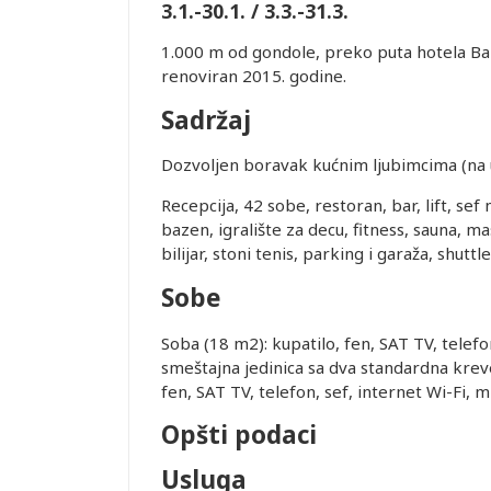
3.1.-30.1. / 3.3.-31.3.
1.000 m od gondole, preko puta hotela Ban
renoviran 2015. godine.
Sadržaj
Dozvoljen boravak kućnim ljubimcima (na u
Recepcija, 42 sobe, restoran, bar, lift, sef
bazen, igralište za decu, fitness, sauna, ma
bilijar, stoni tenis, parking i garaža, shutt
Sobe
Soba (18 m2): kupatilo, fen, SAT TV, telef
smeštajna jedinica sa dva standardna krev
fen, SAT TV, telefon, sef, internet Wi-Fi, m
Leaflet
Opšti podaci
Usluga