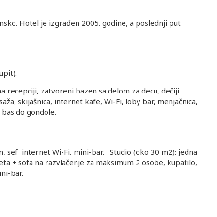
sko. Hotel je izgrađen 2005. godine, a poslednji put
pit).
 na recepciji, zatvoreni bazen sa delom za decu, dečiji
saža, skijašnica, internet kafe, Wi-Fi, loby bar, menjačnica,
le bas do gondole.
on, sef internet Wi-Fi, mini-bar. Studio (oko 30 m2): jedna
eta + sofa na razvlačenje za maksimum 2 osobe, kupatilo,
ini-bar.