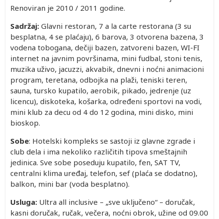
Renoviran je 2010 / 2011 godine.
Sadržaj:
Glavni restoran, 7 a la carte restorana (3 su
besplatna, 4 se plaćaju), 6 barova, 3 otvorena bazena, 3
vodena tobogana, dečiji bazen, zatvoreni bazen, WI-FI
internet na javnim površinama, mini fudbal, stoni tenis,
muzika uživo, jacuzzi, akvabik, dnevni i noćni animacioni
program, teretana, odbojka na plaži, teniski teren,
sauna, tursko kupatilo, aerobik, pikado, jedrenje (uz
licencu), diskoteka, košarka, određeni sportovi na vodi,
mini klub za decu od 4 do 12 godina, mini disko, mini
bioskop.
Sobe
: Hotelski kompleks se sastoji iz glavne zgrade i
club dela i ima nekoliko različitih tipova smeštajnih
jedinica. Sve sobe poseduju kupatilo, fen, SAT TV,
centralni klima uređaj, telefon, sef (plaća se dodatno),
balkon, mini bar (voda besplatno).
Usluga:
Ultra all inclusive – „sve uključeno“ – doručak,
kasni doručak, ručak, večera, noćni obrok, užine od 09.00