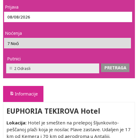
Prijava
Noćenja
Putnici
2 Odrasli
Informacije
EUPHORIA TEKIROVA Hotel
Lokacija:
Hotel je smešten na prelepoj šljunkovito-
peščanoj plaži koja je nosilac Plave zastave. Udaljen je 17
km od Kemera i 70 km od aerodroma u Antaliji.