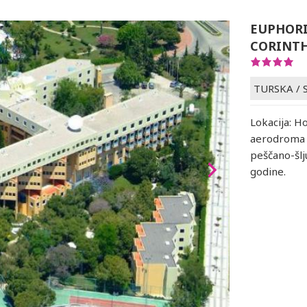
EUPHORI
CORINTH
TURSKA
/
Lokacija: H
aerodroma u
peščano-šlju
godine.