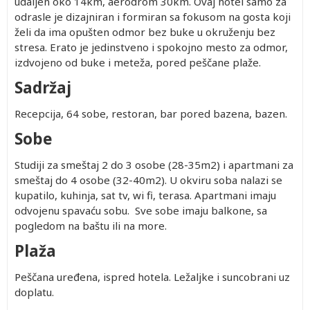
udaljen oko 14km, aerodrom 30km. Ovaj hotel samo za
odrasle je dizajniran i formiran sa fokusom na gosta koji
želi da ima opušten odmor bez buke u okruženju bez
stresa. Erato je jedinstveno i spokojno mesto za odmor,
izdvojeno od buke i meteža, pored peščane plaže.
Sadržaj
Recepcija, 64 sobe, restoran, bar pored bazena, bazen.
Sobe
Studiji za smeštaj 2 do 3 osobe (28-35m2) i apartmani za
smeštaj do 4 osobe (32-40m2). U okviru soba nalazi se
kupatilo, kuhinja, sat tv, wi fi, terasa. Apartmani imaju
odvojenu spavaću sobu. Sve sobe imaju balkone, sa
pogledom na baštu ili na more.
Plaža
Peščana uređena, ispred hotela. Ležaljke i suncobrani uz
doplatu.