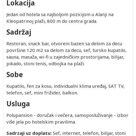
Lokacija
Jedan od hotela sa najboljom pozicijom u Alanji na
Kleopatrinoj plaži, 800 m do centra grada.
Sadržaj
Restoran, snack bar, otvoreni bazen sa delom za decu
površine 120 m2 sa delom za decu, sef, tursko kupatilo,
sauna, masaža, wi-fi u zajedničkim prostorijama, bilijar,
pikado, stoni tenis, odbojka na plaži.
Sobe
Kupatilo, fen za kosu, individualni klima uređaj, SAT TV,
telefon, sef, mini frižider, balkon.
Usluga
Polupansion - doručak i večera, samoposluživanje - izbor
više jela po hotelskim pravilima.
Sadrzaji uz doplatu:
Sef, internet, telefon, bilijar, stoni