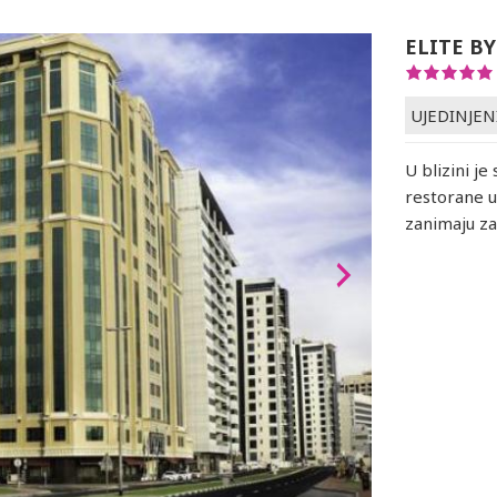
ELITE B
UJEDINJEN
U blizini je
restorane u
zanimaju za