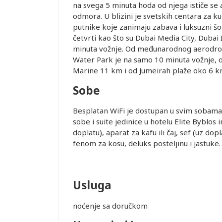
na svega 5 minuta hoda od njega ističe se a
odmora. U blizini je svetskih centara za ku
putnike koje zanimaju zabava i luksuzni š
četvrti kao što su Dubai Media City, Dubai
minuta vožnje. Od međunarodnog aerodrom
Water Park je na samo 10 minuta vožnje, o
Marine 11 km i od Jumeirah plaže oko 6 k
Sobe
Besplatan WiFi je dostupan u svim sobama 
sobe i suite jedinice u hotelu Elite Byblos
doplatu), aparat za kafu ili čaj, sef (uz do
fenom za kosu, deluks posteljinu i jastuke.
Usluga
Leaflet
noćenje sa doručkom