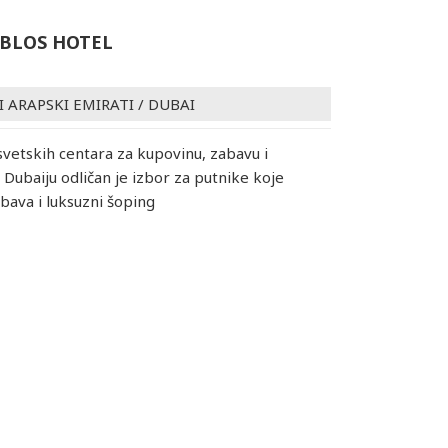
YBLOS HOTEL
I ARAPSKI EMIRATI
/
DUBAI
 svetskih centara za kupovinu, zabavu i
 Dubaiju odličan je izbor za putnike koje
bava i luksuzni šoping