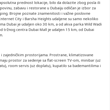
psolutna prednost lokacije, bilo da dolazite zbog posla ili
povinu, zabavu i restorane u Dubaiju odličan je izbor za
oping. Brojne poznate znamenitosti i važne poslovne
 Internet City i Barsha Heights udaljene su samo nekoliko
a Dubai je udaljen oko 30 km, a od akva parka Wild Wadi
d tržnog centra Dubai Mall je udaljen 15 km, od Dubai
m.
i zajedničkim prostorijama. Prostrane, klimatizovane
 imaju prostor za sedenje sa flat-screen TV-om, minibar (uz
platu), room servis (uz doplatu), kupatilo sa bademantilima i