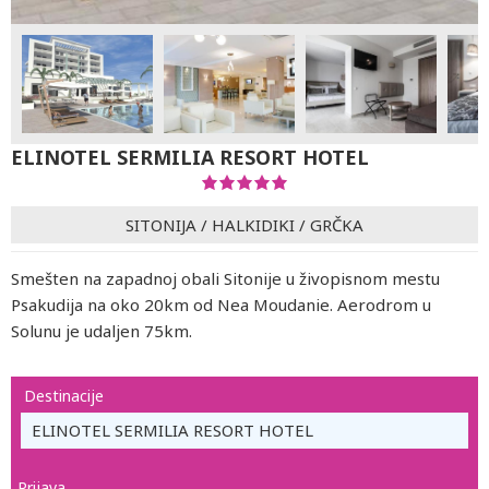
ELINOTEL SERMILIA RESORT HOTEL
SITONIJA
/
HALKIDIKI
/
GRČKA
Smešten na zapadnoj obali Sitonije u živopisnom mestu
Psakudija na oko 20km od Nea Moudanie. Aerodrom u
Solunu je udaljen 75km.
Destinacije
ELINOTEL SERMILIA RESORT HOTEL
Prijava