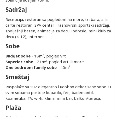
Solunu je udaljen 75km.
Sadržaj
Recepcija, restoran sa pogledom na more, tri bara, a la
carte restoran, SPA centar i raznovrsni sportski sadržaji,
spoljašnji bazen, animacija za decu i odrasle, mini klub za
decu (4-12), internet.
Sobe
Budget sobe
- 18m², pogled vrt
Superior sobe
- 21m², pogled vrt ili more
One bedroom family sobe
- 40m²
Smeštaj
Raspolaže sa 102 elegantno i udobno dekorisane sobe. U
svim sobama postoje kupatilo, fen, bademantil,
kozmetika, TV, wi-fi, klima, mini bar, balkon/terasa.
Plaža