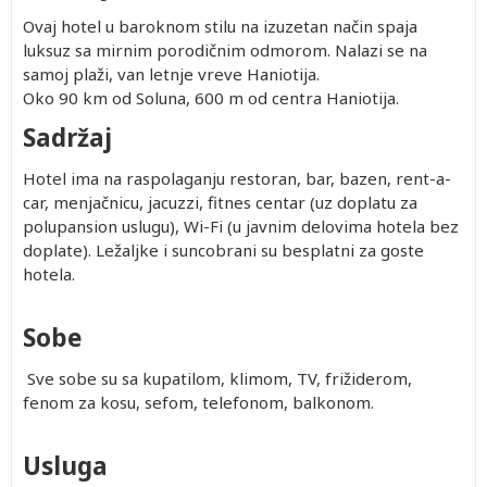
Ovaj hotel u baroknom stilu na izuzetan način spaja
luksuz sa mirnim porodičnim odmorom. Nalazi se na
samoj plaži, van letnje vreve Haniotija.
Oko 90 km od Soluna, 600 m od centra Haniotija.
Sadržaj
Hotel ima na raspolaganju restoran, bar, bazen, rent-a-
car, menjačnicu, jacuzzi, fitnes centar (uz doplatu za
polupansion uslugu), Wi-Fi (u javnim delovima hotela bez
doplate). Ležaljke i suncobrani su besplatni za goste
hotela.
Sobe
Sve sobe su sa kupatilom, klimom, TV, frižiderom,
fenom za kosu, sefom, telefonom, balkonom.
Usluga