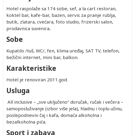
Hotel raspolaže sa 174 sobe, sef, a la cart restoran,
koktel bar, kafe-bar, bazen, servis za pranje rublja,
butik, zlatara, cvećara, foto studio, frizerski salon,
prodavnica suvenira..
Sobe
Kupatilo /tuš, WC/, fen, klima uređaj, SAT TV, telefon,
bežični internet, mini bar, balkon.
Karakteristike
Hotel je renoviran 2011.god.
Usluga
All inclusive – „sve uključeno“ doručak, ručak i večera –
samoposluživanje (izbor više jela), hladnu i toplu užinu,
poslepodnevni čaj i kafa, domaća alkoholna i
bezalkoholna pića.
Sport i zabava