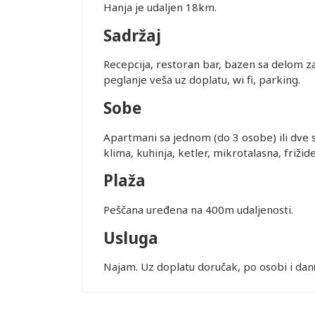
Hanja je udaljen 18km.
Sadržaj
Recepcija, restoran bar, bazen sa delom za
peglanje veša uz doplatu, wi fi, parking.
Sobe
Apartmani sa jednom (do 3 osobe) ili dve 
klima, kuhinja, ketler, mikrotalasna, frižider
Plaža
Peščana uređena na 400m udaljenosti.
Usluga
Najam. Uz doplatu doručak, po osobi i dan
Leaflet