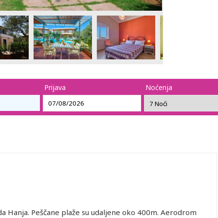
Prijava
Noćenja
da Hanja. Peščane plaže su udaljene oko 400m. Aerodrom