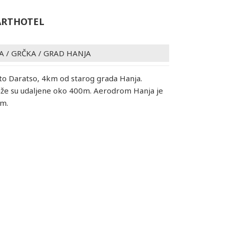
ARTHOTEL
A
/
GRČKA
/
GRAD HANJA
o Daratso, 4km od starog grada Hanja.
aže su udaljene oko 400m. Aerodrom Hanja je
km.