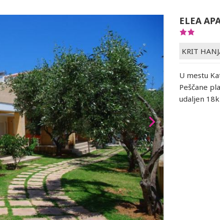
ELEA AP
KRIT HANJ
U mestu Kat
Peščane pl
udaljen 18