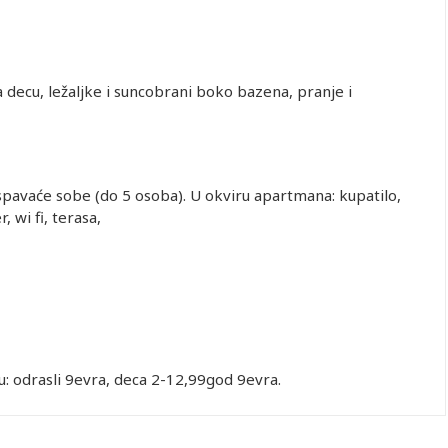
 decu, ležaljke i suncobrani boko bazena, pranje i
spavaće sobe (do 5 osoba). U okviru apartmana: kupatilo,
, wi fi, terasa,
u: odrasli 9evra, deca 2-12,99god 9evra.