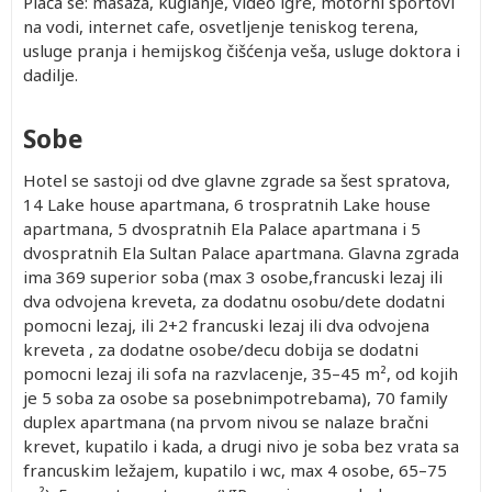
Plaća se: masaža, kuglanje, video igre, motorni sportovi
na vodi, internet cafe, osvetljenje teniskog terena,
usluge pranja i hemijskog čišćenja veša, usluge doktora i
dadilje.
Sobe
Hotel se sastoji od dve glavne zgrade sa šest spratova,
14 Lake house apartmana, 6 trospratnih Lake house
apartmana, 5 dvospratnih Ela Palace apartmana i 5
dvospratnih Ela Sultan Palace apartmana. Glavna zgrada
ima 369 superior soba (max 3 osobe,francuski lezaj ili
dva odvojena kreveta, za dodatnu osobu/dete dodatni
pomocni lezaj, ili 2+2 francuski lezaj ili dva odvojena
kreveta , za dodatne osobe/decu dobija se dodatni
pomocni lezaj ili sofa na razvlacenje, 35–45 m², od kojih
je 5 soba za osobe sa posebnimpotrebama), 70 family
duplex apartmana (na prvom nivou se nalaze bračni
krevet, kupatilo i kada, a drugi nivo je soba bez vrata sa
francuskim ležajem, kupatilo i wc, max 4 osobe, 65–75