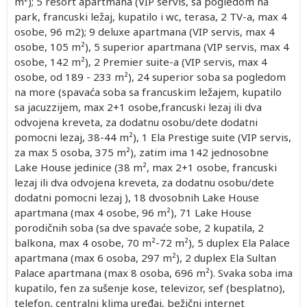
m²); 5 resort apartmana (VIP servis, sa pogledom na
park, francuski ležaj, kupatilo i wc, terasa, 2 TV-a, max 4
osobe, 96 m2); 9 deluxe apartmana (VIP servis, max 4
osobe, 105 m²), 5 superior apartmana (VIP servis, max 4
osobe, 142 m²), 2 Premier suite-a (VIP servis, max 4
osobe, od 189 - 233 m²), 24 superior soba sa pogledom
na more (spavaća soba sa francuskim ležajem, kupatilo
sa jacuzzijem, max 2+1 osobe,francuski lezaj ili dva
odvojena kreveta, za dodatnu osobu/dete dodatni
pomocni lezaj, 38-44 m²), 1 Ela Prestige suite (VIP servis,
za max 5 osoba, 375 m²), zatim ima 142 jednosobne
Lake House jedinice (38 m², max 2+1 osobe, francuski
lezaj ili dva odvojena kreveta, za dodatnu osobu/dete
dodatni pomocni lezaj ), 18 dvosobnih Lake House
apartmana (max 4 osobe, 96 m²), 71 Lake House
porodičnih soba (sa dve spavaće sobe, 2 kupatila, 2
balkona, max 4 osobe, 70 m²-72 m²), 5 duplex Ela Palace
apartmana (max 6 osoba, 297 m²), 2 duplex Ela Sultan
Palace apartmana (max 8 osoba, 696 m²). Svaka soba ima
kupatilo, fen za sušenje kose, televizor, sef (besplatno),
telefon, centralni klima uređaj, bežični internet