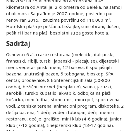
Nalazi se na 35 kilometara od aerodroma, a 45
kilometara od Antalije, 2 kilometra od Beleka, na samoj
obali mora. Sagrađen je 2007. godine, poslednji put
renoviran 2015. i zauzima površinu od 110.000 m².
Hotelska plaža je peščana. Ležaljke, suncobrani, dušeci,
peškiri i bar na plaži besplatni su za goste hotela.
Sadržaj
Osnovni i 6 a’la carte restorana (meksički, italijanski,
francuski, riblji, turski, japanski - plaćaju se), dijetetski
meni, vegetarijanski meni, 12 barova, 6 spoljašnjih
bazena, unutrašnji bazen, 5 tobogana, bioskop, SPA
centar, prodavnice, 8 konferencijskih sala (50-800
osoba), bežični internet (besplatno), sauna, jacuzzi,
aerobik, tursko kupatilo, akvabik, odbojka na plaži,
košarka, mini fudbal, stoni tenis, mini golf, sportovi na
vodi, 2 teniska terena, animacioni program, diskoteka, 2
dečija bazena, 1 dečiji vodeni tobogan, dečiji meni u
restoranu, dečije igralište, mini klub (4-6 godina), junior
klub (7-12 godina), tinejdžerski klub (13-17 godina).