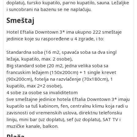
doplatu), tursko kupatilo, parno kupatilo, sauna. Ležaljke
402.00
1,052.00
Besplatno
402.00
dete 2-
i suncobrani na bazenu se ne naplaćuju.
402.00
872.00
Besplatno
402.00
14.99)
402.00
1,112.00
Besplatno
402.00
Smeštaj
402.00
872.00
Besplatno
402.00
Hotel Eftalia Downtown 3* ima ukupno 222 smeštaje
402.00
1,092.00
Besplatno
402.00
jedinice koje su raspoređene u 4 zgrade, i to:
402.00
922.00
Besplatno
402.00
402.00
1,212.00
Besplatno
402.00
Standardna soba (16 m2, spavaća soba sa dva singl
402.00
982.00
Besplatno
402.00
ležaja, kupatilo, max. 2 osobe),
402.00
1,202.00
Besplatno
402.00
Big standard sobe (20 m2, jedna velika soba sa
402.00
982.00
Besplatno
402.00
francuskim ležajem (150x200cm) + 1 single krevet
402.00
1,272.00
Besplatno
402.00
(90x200cm), fotelja na razvlačenje (70x180cm), 1
kupatilo, max 2+2 osobe),
4 sobe za osobe sa invaliditetom
Sve smeštajne jedinice hotela Eftalia Downtown 3* imaju
kupatilo sa tuš kabinom, fen, centralnu klimu koja radi u
zavisnosti od vremenskih uslova, direktnu telefonsku
liniju, mini bar (uz doplatu), sef (uz doplatu), SAT TV i
muzičke kanale, balkon.