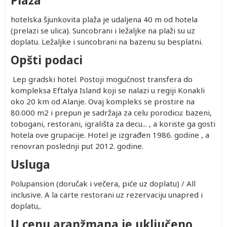
Plaža
hotelska šjunkovita plaža je udaljena 40 m od hotela
(prelazi se ulica). Suncobrani i ležaljke na plaži su uz
doplatu. Ležaljke i suncobrani na bazenu su besplatni.
Opšti podaci
Lep gradski hotel. Postoji mogućnost transfera do
kompleksa Eftalya Island koji se nalazi u regiji Konakli
oko 20 km od Alanje. Ovaj kompleks se prostire na
80.000 m2 i prepun je sadržaja za celu porodicu: bazeni,
tobogani, restorani, igrališta za decu... , a koriste ga gosti
hotela ove grupacije. Hotel je izgrađen 1986. godine , a
renovran poslednji put 2012. godine.
Usluga
Polupansion (doručak i večera, piće uz doplatu) / All
inclusive. A la carte restorani uz rezervaciju unapred i
doplatu,.
U cenu aranžmana je uključeno