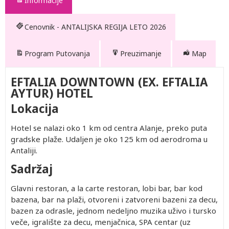
Informacije
Cenovnik - ANTALIJSKA REGIJA LETO 2026
Program Putovanja
Preuzimanje
Map
EFTALIA DOWNTOWN (EX. EFTALIA
AYTUR) HOTEL
Lokacija
Hotel se nalazi oko 1 km od centra Alanje, preko puta
gradske plaže. Udaljen je oko 125 km od aerodroma u
Antaliji.
Sadržaj
Drugo
Glavni restoran, a la carte restoran, lobi bar, bar kod
Po
Prvo
Prvo
dete 2-
osobi u
dete 0-
dete 2-
bazena, bar na plaži, otvoreni i zatvoreni bazeni za decu,
14.99
trokrevetnoj
1.99
14.99
bazen za odrasle, jednom nedeljno muzika uživo i tursko
god.
sobi
god.
god.
402.00
872.00
Besplatno
402.00
veče, igralište za decu, menjačnica, SPA centar (uz
(Prvo