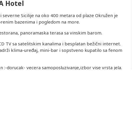
A Hotel
li severne Sicilije na oko 400 metara od plaze Okružen je
vorenim bazenima i pogledom na more.
 restorana, panoramaska terasa sa vinskim barom.
LCD TV sa satelitskim kanalima i besplatan bežični internet.
drži klima-uređaj, mini-bar i sopstveno kupatilo sa fenom
 :-dorucak- vecera samoposluzivanje,izbor vise vrsta jela.