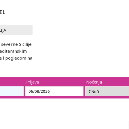
EL
LIJA
 severne Sicilije
mediteranskim
a i pogledom na
Prijava
Noćenja