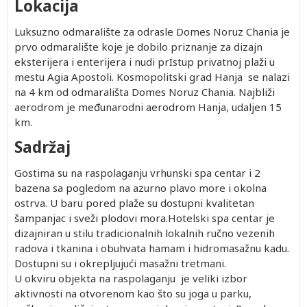
Lokacija
Luksuzno odmaralište za odrasle Domes Noruz Chania je
prvo odmaralište koje je dobilo priznanje za dizajn
eksterijera i enterijera i nudi prIstup privatnoj plaži u
mestu Agia Apostoli. Kosmopolitski grad Hanja se nalazi
na 4 km od odmarališta Domes Noruz Chania. Najbliži
aerodrom je međunarodni aerodrom Hanja, udaljen 15
km.
Sadržaj
Gostima su na raspolaganju vrhunski spa centar i 2
bazena sa pogledom na azurno plavo more i okolna
ostrva. U baru pored plaže su dostupni kvalitetan
šampanjac i sveži plodovi mora.Hotelski spa centar je
dizajniran u stilu tradicionalnih lokalnih ručno vezenih
radova i tkanina i obuhvata hamam i hidromasažnu kadu.
Dostupni su i okrepljujući masažni tretmani.
U okviru objekta na raspolaganju je veliki izbor
aktivnosti na otvorenom kao što su joga u parku,