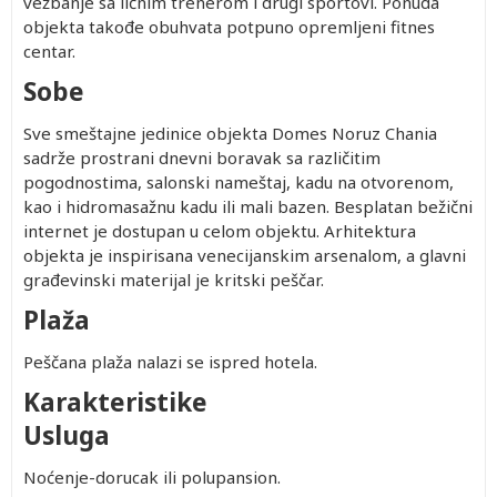
vežbanje sa ličnim trenerom i drugi sportovi. Ponuda
objekta takođe obuhvata potpuno opremljeni fitnes
centar.
Sobe
Sve smeštajne jedinice objekta Domes Noruz Chania
sadrže prostrani dnevni boravak sa različitim
pogodnostima, salonski nameštaj, kadu na otvorenom,
kao i hidromasažnu kadu ili mali bazen. Besplatan bežični
internet je dostupan u celom objektu. Arhitektura
objekta je inspirisana venecijanskim arsenalom, a glavni
građevinski materijal je kritski peščar.
Plaža
Peščana plaža nalazi se ispred hotela.
Karakteristike
Usluga
Noćenje-dorucak ili polupansion.