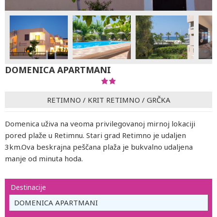
DOMENICA APARTMANI
RETIMNO
/
KRIT RETIMNO
/
GRČKA
Domenica uživa na veoma privilegovanoj mirnoj lokaciji
pored plaže u Retimnu. Stari grad Retimno je udaljen
3km.Ova beskrajna peščana plaža je bukvalno udaljena
manje od minuta hoda.
Destinacije
DOMENICA APARTMANI