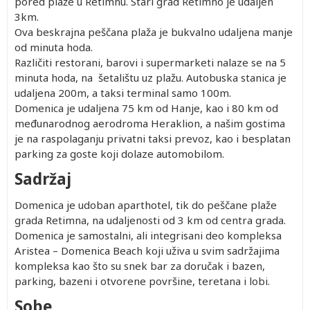
pored plaže u Retimnu. Stari grad Retimno je udaljen
3km.
Ova beskrajna peščana plaža je bukvalno udaljena manje
od minuta hoda.
Različiti restorani, barovi i supermarketi nalaze se na 5
minuta hoda, na šetalištu uz plažu. Autobuska stanica je
udaljena 200m, a taksi terminal samo 100m.
Domenica je udaljena 75 km od Hanje, kao i 80 km od
međunarodnog aerodroma Heraklion, a našim gostima
je na raspolaganju privatni taksi prevoz, kao i besplatan
parking za goste koji dolaze automobilom.
Sadržaj
Domenica je udoban aparthotel, tik do peščane plaže
grada Retimna, na udaljenosti od 3 km od centra grada.
Domenica je samostalni, ali integrisani deo kompleksa
Aristea – Domenica Beach koji uživa u svim sadržajima
kompleksa kao što su snek bar za doručak i bazen,
parking, bazeni i otvorene površine, teretana i lobi.
Sobe