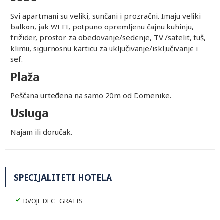
Svi apartmani su veliki, sunčani i prozračni. Imaju veliki
balkon, jak WI FI, potpuno opremljenu čajnu kuhinju,
frižider, prostor za obedovanje/sedenje, TV /satelit, tuš,
klimu, sigurnosnu karticu za uključivanje/isključivanje i
sef.
Plaža
Peščana urteđena na samo 20m od Domenike.
Usluga
Najam ili doručak.
SPECIJALITETI HOTELA
DVOJE DECE GRATIS