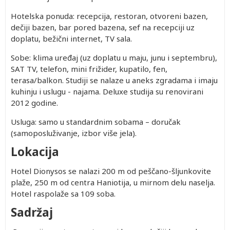
Hotelska ponuda: recepcija, restoran, otvoreni bazen,
dečiji bazen, bar pored bazena, sef na recepciji uz
doplatu, bežični internet, TV sala.
Sobe: klima uređaj (uz doplatu u maju, junu i septembru),
SAT TV, telefon, mini frižider, kupatilo, fen,
terasa/balkon. Studiji se nalaze u aneks zgradama i imaju
kuhinju i uslugu - najama. Deluxe studija su renovirani
2012 godine.
Usluga: samo u standardnim sobama – doručak
(samoposluživanje, izbor više jela).
Lokacija
Hotel Dionysos se nalazi 200 m od peščano-šljunkovite
plaže, 250 m od centra Haniotija, u mirnom delu naselja.
Hotel raspolaže sa 109 soba.
Sadržaj