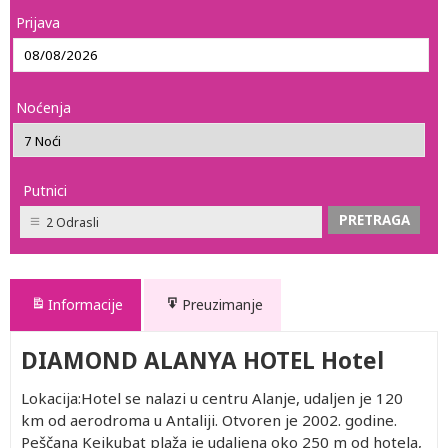
Prijava
Noćenja
Putnici
2 Odrasli
Informacije
Preuzimanje
DIAMOND ALANYA HOTEL Hotel
Lokacija:Hotel se nalazi u centru Alanje, udaljen je 120
km od aerodroma u Antaliji. Otvoren je 2002. godine.
Peščana Kejkubat plaža je udaljena oko 250 m od hotela,