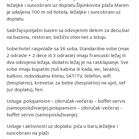
ležaljke i suncobrani uz doplatu.Šljunkovita plaža Maren
je udaljena 700 m od hotela, ležaljke i suncobrani uz
doplatu.
Sadržaj:spoljašni bazen sa odvojenim delom za decu,bar
na bazenu, restoran, bežični internet u lobiju.
Sobe:hotel raspolaže sa 36 soba. Standardne sobe (max
2 odrasle + 2 dece ili 3 odrasle) imaju francuski ležaj ili
dva odvojena ležaja, dodatni ležaj je na rasklapanje. Sve
sobe imaju kupatilo (tuš kabina ili kada, wc, lavabo),
balkon, individualnu klimu, SAT/TV, telefon, wifi
(besplatno), krevetac za bebe (besplatno) na upit, sef
(uz doplatu), fen.
Usluga: polupansion – (doručak-večera) – buffet servis
(samoposluživanje).polupansion – (doručak-večera) –
buffet servis (samoposluživanje).
Usluge i aktivnosti uz doplatu: pića u baru,ležaljke i
suncobrani na plaži