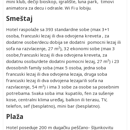
mini klub, dečiji bioskop, igralište, luna park, timovi
402.00
3,272.00
Besplatno
402.00
Besplatno
402.00
402.00
2,572.00
Besplat
animatora za decu i odrasle. Wi Fi u lobiju.
402.00
2,252.00
Besplatno
402.00
Besplatno
402.00
402.00
1,802.00
Besplat
402.00
Smeštaj
3,012.00
Besplatno
402.00
Besplatno
402.00
402.00
2,382.00
Besplat
402.00
2,252.00
Besplatno
402.00
Besplatno
402.00
402.00
1,802.00
Besplat
Hotel raspolaže sa 393 standardne sobe (max 3+1
402.00
3,222.00
Besplatno
402.00
Besplatno
402.00
402.00
2,542.00
Besplat
osoba, francuski lezaj ili dva odvojena kreveta , za
402.00
2,212.00
Besplatno
402.00
Besplatno
402.00
402.00
1,772.00
Besplat
dodatne osobe/decu dobija se dodatni pomocni lezaj ili
402.00
2,912.00
Besplatno
402.00
Besplatno
402.00
402.00
2,302.00
Besplat
sofa na razvlacenje, 27 m²), 32 ekonomi sobe (max 3
402.00
2,142.00
Besplatno
402.00
Besplatno
402.00
402.00
1,722.00
Besplat
osobe,francuski lezaj ili dva odvojena kreveta, za
402.00
3,082.00
Besplatno
402.00
Besplatno
402.00
402.00
2,422.00
Besplat
dodatnu osobu/dete dodatni pomocni lezaj, 27 m²) i 23
dvosobnih family soba (max 5 osoba, jedna soba
francuski lezaj ili dva odvojena lezaja, druga soba
francuski lezaj ili dva odvojena lezaja/ili sofa na
razvlacenje, 54 m²) i ima 3 sobe za osobe sa posebnim
potrebama. Svaka soba ima: kupatilo, fen za sušenje
Drugo
Drugo
Drugo
Drugo
Po
Prvo
Prvo
Prvo
Single
kose, centralni klima uređaj, balkon ili terasu, TV,
dete 2-
dete 2-
dete 10-
dete 10-
osobi u
dete 0-
dete 2-
dete 10-
9.99
telefon, sef (besplatno), mini bar (besplatno).
9.99
14.99
14.99
trokrevetnoj
1.99
9.99
14.99
god.
god.
god.
god.
sobi
god.
god.
god.
no
402.00
1,232.00
1,232.00
1,232.00
1,842.00
Besplatno
402.00
1,232.00
2,762.00
Plaža
(Prvo
(Prvo
(Prvo
(Prvo
no
402.00
1,562.00
1,562.00
1,562.00
2,432.00
Besplatno
402.00
1,562.00
3,742.00
dete 0-
dete 2-
dete 2-
dete 10-
Hotel poseduje 200 m dugačku peščano- šljunkovitu
no
402.00
1,232.00
1,232.00
1,232.00
1,842.00
Besplatno
402.00
1,232.00
2,762.00
1.99)
9.99)
9.99)
14.99)