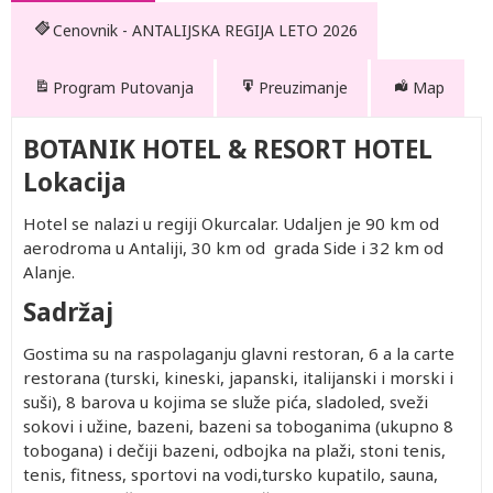
Cenovnik - ANTALIJSKA REGIJA LETO 2026
Program Putovanja
Preuzimanje
Map
BOTANIK HOTEL & RESORT HOTEL
Lokacija
Hotel se nalazi u regiji Okurcalar. Udaljen je 90 km od
aerodroma u Antaliji, 30 km od grada Side i 32 km od
Alanje.
Sadržaj
Drugo
Gostima su na raspolaganju glavni restoran, 6 a la carte
Po
Prvo
Prvo
Drugo
Drugo
Drugo
Po
Prvo
dete 2-
osobi u
dete 0-
dete 2-
dete 0-
dete 2-
dete 2-
osobi u
dete 0-
restorana (turski, kineski, japanski, italijanski i morski i
14.99
trokrevetnoj
1.99
14.99
1.99
14.99
14.99
četvorokrevetnoj
1.99
suši), 8 barova u kojima se služe pića, sladoled, sveži
god.
sobi
god.
god.
god.
god.
god.
sobi
god.
402.00
2,252.00
Besplatno
402.00
Besplatno
402.00
402.00
1,802.00
Besplat
sokovi i užine, bazeni, bazeni sa toboganima (ukupno 8
(Prvo
(Prvo
(Prvo
(Prvo
tobogana) i dečiji bazeni, odbojka na plaži, stoni tenis,
402.00
3,012.00
Besplatno
402.00
Besplatno
402.00
402.00
2,382.00
Besplat
dete 2-
dete 0-
dete 0-
dete 2-
tenis, fitness, sportovi na vodi,tursko kupatilo, sauna,
402.00
2,252.00
Besplatno
402.00
Besplatno
402.00
402.00
1,802.00
Besplat
14.99)
1.99)
1.99)
14.99)