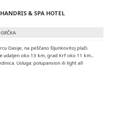
CHANDRIS & SPA HOTEL
/
GRČKA
srcu Dasije, na peščano šljunkovitoj plaži.
 udaljen oko 13 km, grad Krf oko 11 km...
dinica. Usluga: polupansion ili light all