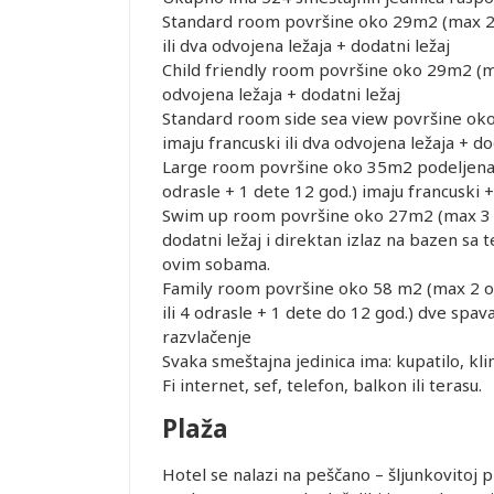
Standard room površine oko 29m2 (max 2 od
ili dva odvojena ležaja + dodatni ležaj
ednjem kursu
Leaflet
Child friendly room površine oko 29m2 (max
ur-ima i
odvojena ležaja + dodatni ležaj
or zadržava
Standard room side sea view površine oko 
imaju francuski ili dva odvojena ležaja + d
Large room površine oko 35m2 podeljena u 
STRANE
odrasle + 1 dete 12 god.) imaju francuski +
 DANA PRED
Swim up room površine oko 27m2 (max 3 odr
SMEŠTAJ U
dodatni ležaj i direktan izlaz na bazen s
REMENA
ovim sobama.
rugo dete 2-
Treće dete 0-
Treće dete 2-
Treće dete 2-
Treće dete 2-
Po o
Family room površine oko 58 m2 (max 2 odr
11.99 god.
1.99 god. (Prvo
11.99 god.
11.99 god.
11.99 god.
trokr
ili 4 odrasle + 1 dete do 12 god.) dve spav
Prvo dete 2-
dete 0-1.99 i
(Prvo dete 0-
(Prvo dete 0-
(Prvo dete 2-
s
razvlačenje
11.99)
Drugo dete 0-
1.99 i Drugo
1.99 i Drugo
11.99 i Drugo
402.00
Besplatno
402.00
402.00
402.00
Svaka smeštajna jedinica ima: kupatilo, kl
uštaju
1.99)
dete 0-1.99)
dete 2-11.99)
dete 2-11.99)
402.00
Besplatno
402.00
402.00
402.00
Fi internet, sef, telefon, balkon ili terasu.
recepciji
402.00
Besplatno
402.00
402.00
402.00
lobiju, ali
Plaža
402.00
Besplatno
402.00
402.00
402.00
ućnosti da
402.00
Besplatno
402.00
402.00
402.00
ugu
Hotel se nalazi na peščano – šljunkovitoj 
402.00
Besplatno
402.00
402.00
402.00
ovornost i ne