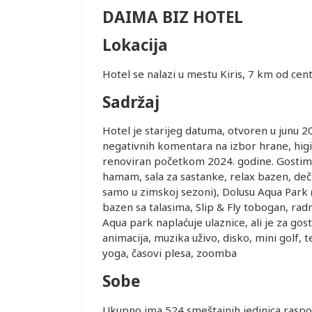
DAIMA BIZ HOTEL
Lokacija
Hotel se nalazi u mestu Kiris, 7 km od ce
Sadržaj
te. Prevoz
 usluge
Hotel je starijeg datuma, otvoren u junu 2
negativnih komentara na izbor hrane, higij
renoviran početkom 2024. godine. Gostima s
hamam, sala za sastanke, relax bazen, dečij
samo u zimskoj sezoni), Dolusu Aqua Park 
je i pasoška
bazen sa talasima, Slip & Fly tobogan, ra
Aqua park naplaćuje ulaznice, ali je za gost
animacija, muzika uživo, disko, mini golf, 
ovanja
yoga, časovi plesa, zoomba
Sobe
ice dostupne
alidni u
Ukupno ima 524 smeštajnih jedinica raspo