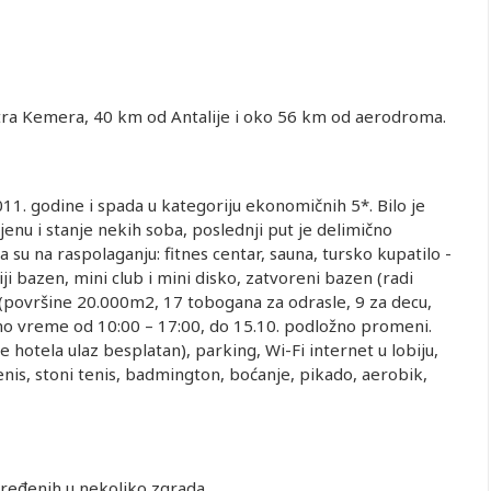
ntra Kemera, 40 km od Antalije i oko 56 km od aerodroma.
011. godine i spada u kategoriju ekonomičnih 5*. Bilo je
enu i stanje nekih soba, poslednji put je delimično
u na raspolaganju: fitnes centar, sauna, tursko kupatilo -
i bazen, mini club i mini disko, zatvoreni bazen (radi
(površine 20.000m2, 17 tobogana za odrasle, 9 za decu,
dno vreme od 10:00 – 17:00, do 15.10. podložno promeni.
e hotela ulaz besplatan), parking, Wi-Fi internet u lobiju,
tenis, stoni tenis, badmington, boćanje, pikado, aerobik,
ređenih u nekoliko zgrada.