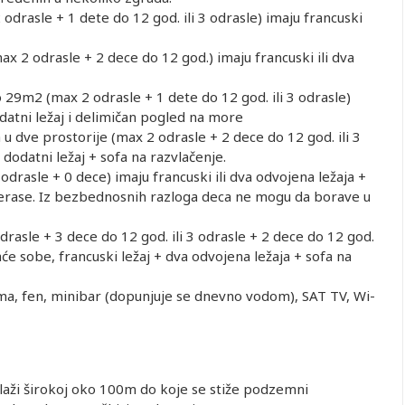
rasle + 1 dete do 12 god. ili 3 odrasle) imaju francuski
 2 odrasle + 2 dece do 12 god.) imaju francuski ili dva
29m2 (max 2 odrasle + 1 dete do 12 god. ili 3 odrasle)
odatni ležaj i delimičan pogled na more
dve prostorije (max 2 odrasle + 2 dece do 12 god. ili 3
 dodatni ležaj + sofa na razvlačenje.
asle + 0 dece) imaju francuski ili dva odvojena ležaja +
a terase. Iz bezbednosnih razloga deca ne mogu da borave u
sobi u
Prvo dete 0-
Prvo dete 2-
Drugo dete 0-
Drugo dete 2-
Drugo det
asle + 3 dece do 12 god. ili 3 odrasle + 2 dece do 12 god.
evetnoj
1.99 god.
11.99 god.
1.99 god. (Prvo
11.99 god.
11.99 go
aće sobe, francuski ležaj + dva odvojena ležaja + sofa na
obi
dete 0-1.99)
(Prvo dete 0-
(Prvo det
1.99)
11.99)
1,792.00
Besplatno
402.00
Besplatno
402.00
40
ima, fen, minibar (dopunjuje se dnevno vodom), SAT TV, Wi-
2,372.00
Besplatno
402.00
Besplatno
402.00
40
1,482.00
Besplatno
402.00
Besplatno
402.00
40
1,872.00
Besplatno
402.00
Besplatno
402.00
40
1,432.00
Besplatno
402.00
Besplatno
402.00
40
plaži širokoj oko 100m do koje se stiže podzemni
1,952.00
Besplatno
402.00
Besplatno
402.00
40