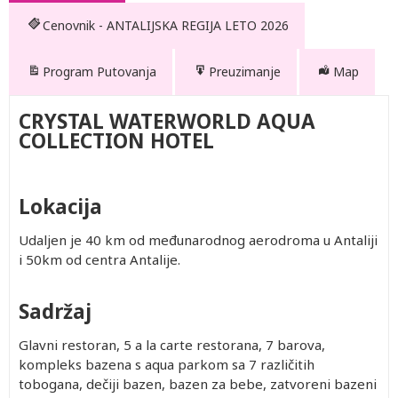
Cenovnik - ANTALIJSKA REGIJA LETO 2026
Program Putovanja
Preuzimanje
Map
CRYSTAL WATERWORLD AQUA
COLLECTION HOTEL
Lokacija
Udaljen je 40 km od međunarodnog aerodroma u Antaliji
i 50km od centra Antalije.
Sadržaj
Drugo
Treće
Treće
Treće
Treće
Child 0-
Child 2-
Child 2-
Child 2-
dete 2-
dete 0-
dete 2-
dete 2-
dete 2-
1.99
11.99
11.99
11.99
Glavni restoran, 5 a la carte restorana, 7 barova,
11.99
1.99
11.99
11.99
11.99
god.
god.
god.
god.
kompleks bazena s aqua parkom sa 7 različitih
god.
god.
god.
god.
god.
(Prvo
(Prvo
(Prvo
(Prvo
402.00
Besplatno
402.00
402.00
1,102.00
Besplatno
402.00
402.00
1,102.00
tobogana, dečiji bazen, bazen za bebe, zatvoreni bazeni
(Prvo
(Prvo
(Prvo
(Prvo
(Prvo
dete 0-
dete 0-
dete 0-
dete 0-