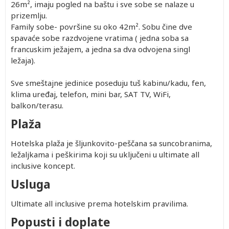
26
m
², imaju pogled na baštu i sve sobe se nalaze u
prizemlju.
Family sobe- površine su oko 42
m
². Sobu čine dve
spavaće sobe razdvojene vratima ( jedna soba sa
francuskim ježajem, a jedna sa dva odvojena singl
ležaja).
Sve smeštajne jedinice poseduju tuš kabinu/kadu, fen,
klima uređaj, telefon, mini bar, SAT TV, WiFi,
balkon/terasu.
Plaža
Hotelska plaža je šljunkovito-peščana sa suncobranima,
ležaljkama i peškirima koji su uključeni u ultimate all
inclusive koncept.
Usluga
Ultimate all inclusive prema hotelskim pravilima.
Popusti i doplate