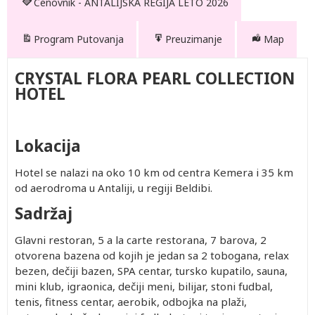
Cenovnik - ANTALIJSKA REGIJA LETO 2026
Program Putovanja
Preuzimanje
Map
CRYSTAL FLORA PEARL COLLECTION
HOTEL
Lokacija
Hotel se nalazi na oko 10 km od centra Kemera i 35 km
od aerodroma u Antaliji, u regiji Beldibi.
Sadržaj
Drugo
Po
Prvo
Prvo
Po
Glavni restoran, 5 a la carte restorana, 7 barova, 2
dete 2-
osobi u
dete 0-
dete 2-
osobi u
otvorena bazena od kojih je jedan sa 2 tobogana, relax
11.99
trokrevetnoj
1.99
11.99
četvorokrevetnoj
bezen, dečiji bazen, SPA centar, tursko kupatilo, sauna,
god.
sobi
god.
god.
sobi
402.00
1,822.00
Besplatno
402.00
1,642.00
mini klub, igraonica, dečiji meni, bilijar, stoni fudbal,
(Prvo
402.00
2,602.00
Besplatno
402.00
2,322.00
tenis, fitness centar, aerobik, odbojka na plaži,
dete 2-