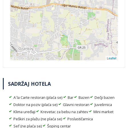
Leaflet
SADRŽAJ HOTELA
A`la Carte restoran (plaća se)
Bar
Bazen
Dečji bazen
Doktor na poziv (plaća se)
Glavni restoran
Juvelirnica
Klima uređaji
Krevetac za bebu na zahtev
Mini market
Peškiri za plažu (ne plaća se)
Poslastičarnica
Sef (ne plaća se)
Šoping centar