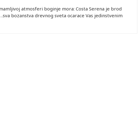
primamljivoj atmosferi boginje mora: Costa Serena je brod
io…sva bozanstva drevnog sveta ocarace Vas jedinstvenim