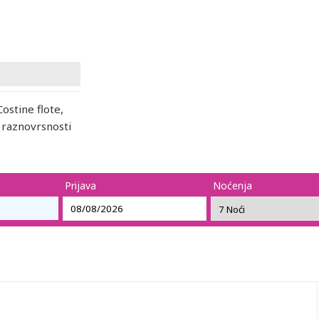
Costine flote,
 raznovrsnosti
Prijava
Noćenja