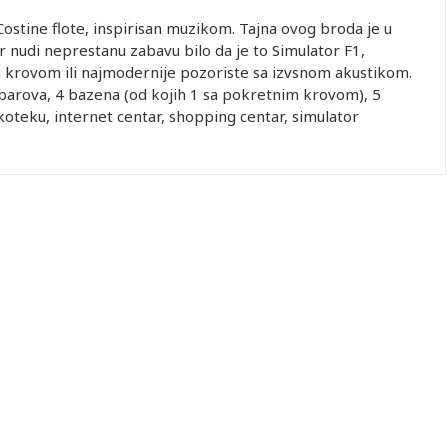
Costine flote, inspirisan muzikom. Tajna ovog broda je u
r nudi neprestanu zabavu bilo da je to Simulator F1,
m krovom ili najmodernije pozoriste sa izvsnom akustikom.
barova, 4 bazena (od kojih 1 sa pokretnim krovom), 5
skoteku, internet centar, shopping centar, simulator