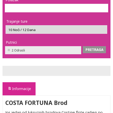
Trajanje ture
Putnici
2 Odrasli
Informacije
COSTA FORTUNA Brod
Jos jedan od luksuznih brodova Costine flote radjen po