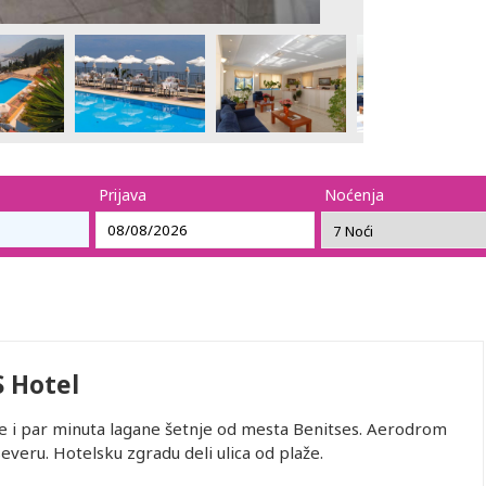
Prijava
Noćenja
 Hotel
že i par minuta lagane šetnje od mesta Benitses. Aerodrom
veru. Hotelsku zgradu deli ulica od plaže.