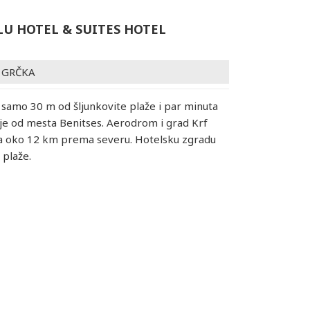
LU HOTEL & SUITES HOTEL
/
GRČKA
a samo 30 m od šljunkovite plaže i par minuta
je od mesta Benitses. Aerodrom i grad Krf
na oko 12 km prema severu. Hotelsku zgradu
d plaže.