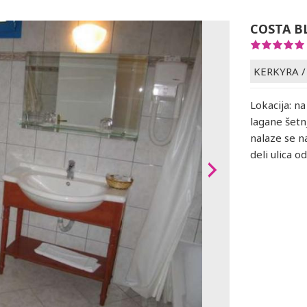
COSTA B
KERKYRA
Lokacija: n
lagane šetn
nalaze se 
deli ulica o