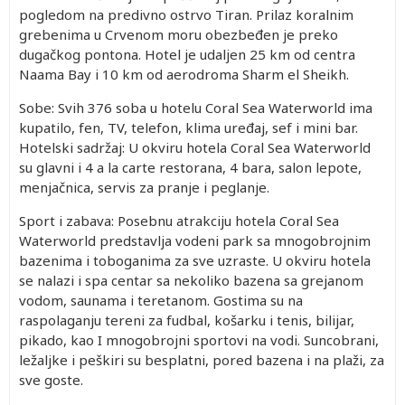
pogledom na predivno ostrvo Tiran. Prilaz koralnim
grebenima u Crvenom moru obezbeđen je preko
dugačkog pontona. Hotel je udaljen 25 km od centra
Naama Bay i 10 km od aerodroma Sharm el Sheikh.
Sobe: Svih 376 soba u hotelu Coral Sea Waterworld ima
kupatilo, fen, TV, telefon, klima uređaj, sef i mini bar.
Hotelski sadržaj: U okviru hotela Coral Sea Waterworld
su glavni i 4 a la carte restorana, 4 bara, salon lepote,
menjačnica, servis za pranje i peglanje.
Sport i zabava: Posebnu atrakciju hotela Coral Sea
Waterworld predstavlja vodeni park sa mnogobrojnim
bazenima i toboganima za sve uzraste. U okviru hotela
se nalazi i spa centar sa nekoliko bazena sa grejanom
vodom, saunama i teretanom. Gostima su na
raspolaganju tereni za fudbal, košarku i tenis, bilijar,
pikado, kao I mnogobrojni sportovi na vodi. Suncobrani,
ležaljke i peškiri su besplatni, pored bazena i na plaži, za
sve goste.