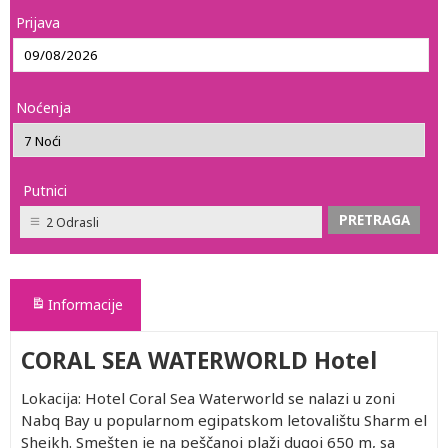
Prijava
Noćenja
Putnici
2 Odrasli
Informacije
CORAL SEA WATERWORLD Hotel
Lokacija: Hotel Coral Sea Waterworld se nalazi u zoni
Nabq Bay u popularnom egipatskom letovalištu Sharm el
Sheikh. Smešten je na peščanoj plaži dugoj 650 m, sa