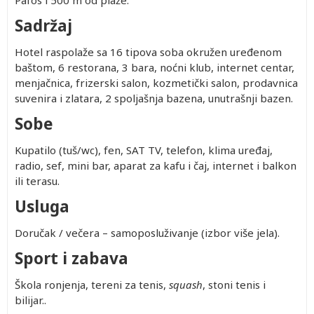
Pafos i 500 m od plaže.
Sadržaj
Hotel raspolaže sa 16 tipova soba okružen uređenom
baštom, 6 restorana, 3 bara, noćni klub, internet centar,
menjačnica, frizerski salon, kozmetički salon, prodavnica
suvenira i zlatara, 2 spoljašnja bazena, unutrašnji bazen.
Sobe
Kupatilo (tuš/wc), fen, SAT TV, telefon, klima uređaj,
radio, sef, mini bar, aparat za kafu i čaj, internet i balkon
ili terasu.
Usluga
Doručak / večera – samoposluživanje (izbor više jela).
Sport i zabava
Škola ronjenja, tereni za tenis,
squash
, stoni tenis i
bilijar..