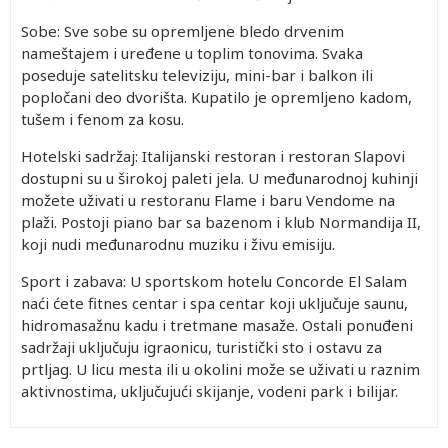
Sobe: Sve sobe su opremljene bledo drvenim
nameštajem i uređene u toplim tonovima. Svaka
poseduje satelitsku televiziju, mini-bar i balkon ili
popločani deo dvorišta. Kupatilo je opremljeno kadom,
tušem i fenom za kosu.
Hotelski sadržaj: Italijanski restoran i restoran Slapovi
dostupni su u širokoj paleti jela. U međunarodnoj kuhinji
možete uživati u restoranu Flame i baru Vendome na
plaži. Postoji piano bar sa bazenom i klub Normandija II,
koji nudi međunarodnu muziku i živu emisiju.
Sport i zabava: U sportskom hotelu Concorde El Salam
naći ćete fitnes centar i spa centar koji uključuje saunu,
hidromasažnu kadu i tretmane masaže. Ostali ponuđeni
sadržaji uključuju igraonicu, turistički sto i ostavu za
prtljag. U licu mesta ili u okolini može se uživati u raznim
aktivnostima, uključujući skijanje, vodeni park i bilijar.