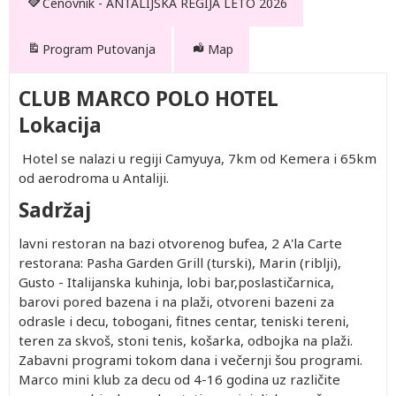
Cenovnik - ANTALIJSKA REGIJA LETO 2026
Program Putovanja
Map
CLUB MARCO POLO HOTEL
Lokacija
Hotel se nalazi u regiji Camyuya, 7km od Kemera i 65km
od aerodroma u Antaliji.
Sadržaj
lavni restoran na bazi otvorenog bufea, 2 A'la Carte
restorana: Pasha Garden Grill (turski), Marin (riblji),
Gusto - Italijanska kuhinja, lobi bar,poslastičarnica,
barovi pored bazena i na plaži, otvoreni bazeni za
odrasle i decu, tobogani, fitnes centar, teniski tereni,
teren za skvoš, stoni tenis, košarka, odbojka na plaži.
Zabavni programi tokom dana i večernji šou programi.
Marco mini klub za decu od 4-16 godina uz različite