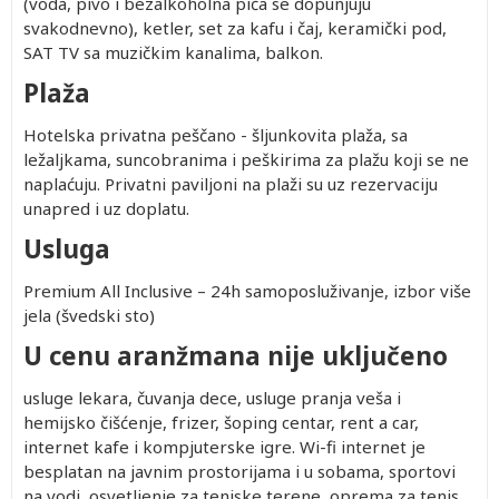
(voda, pivo i bezalkoholna pića se dopunjuju
svakodnevno), ketler, set za kafu i čaj, keramički pod,
SAT TV sa muzičkim kanalima, balkon.
Plaža
Hotelska privatna peščano - šljunkovita plaža, sa
ležaljkama, suncobranima i peškirima za plažu koji se ne
naplaćuju. Privatni paviljoni na plaži su uz rezervaciju
unapred i uz doplatu.
Usluga
Premium All Inclusive – 24h samoposluživanje, izbor više
jela (švedski sto)
U cenu aranžmana nije uključeno
usluge lekara, čuvanja dece, usluge pranja veša i
hemijsko čišćenje, frizer, šoping centar, rent a car,
internet kafe i kompjuterske igre. Wi-fi internet je
besplatan na javnim prostorijama i u sobama, sportovi
na vodi, osvetljenje za teniske terene, oprema za tenis,