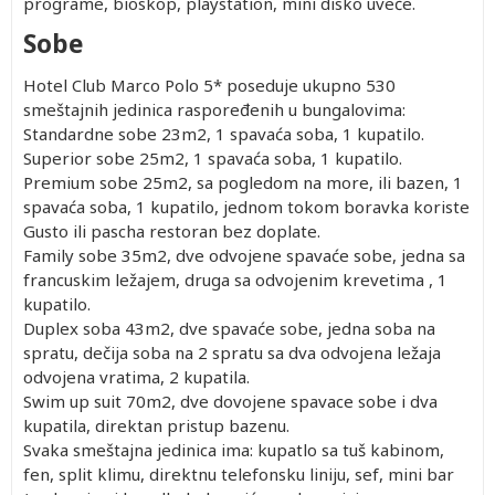
programe, bioskop, playstation, mini disko uveče.
Sobe
Hotel Club Marco Polo 5* poseduje ukupno 530
smeštajnih jedinica raspoređenih u bungalovima:
Standardne sobe 23m2, 1 spavaća soba, 1 kupatilo.
Superior sobe 25m2, 1 spavaća soba, 1 kupatilo.
Premium sobe 25m2, sa pogledom na more, ili bazen, 1
spavaća soba, 1 kupatilo, jednom tokom boravka koriste
Gusto ili pascha restoran bez doplate.
Family sobe 35m2, dve odvojene spavaće sobe, jedna sa
francuskim ležajem, druga sa odvojenim krevetima , 1
kupatilo.
Duplex soba 43m2, dve spavaće sobe, jedna soba na
spratu, dečija soba na 2 spratu sa dva odvojena ležaja
odvojena vratima, 2 kupatila.
Swim up suit 70m2, dve dovojene spavace sobe i dva
kupatila, direktan pristup bazenu.
Svaka smeštajna jedinica ima: kupatlo sa tuš kabinom,
fen, split klimu, direktnu telefonsku liniju, sef, mini bar