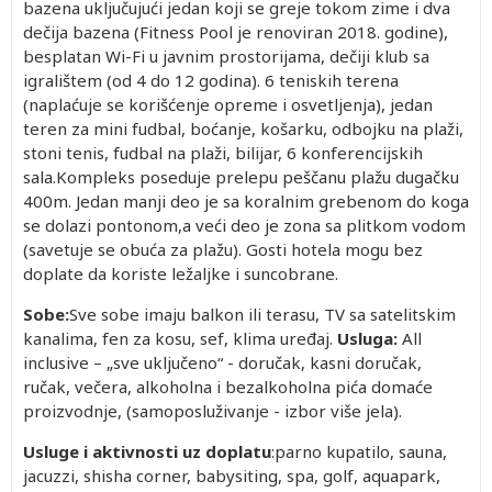
bazena uključujući jedan koji se greje tokom zime i dva
dečija bazena (Fitness Pool je renoviran 2018. godine),
besplatan Wi-Fi u javnim prostorijama, dečiji klub sa
igralištem (od 4 do 12 godina). 6 teniskih terena
(naplaćuje se korišćenje opreme i osvetljenja), jedan
teren za mini fudbal, boćanje, košarku, odbojku na plaži,
stoni tenis, fudbal na plaži, bilijar, 6 konferencijskih
sala.Kompleks poseduje prelepu peščanu plažu dugačku
400m. Jedan manji deo je sa koralnim grebenom do koga
se dolazi pontonom,a veći deo je zona sa plitkom vodom
(savetuje se obuća za plažu). Gosti hotela mogu bez
doplate da koriste ležaljke i suncobrane.
Sobe:
Sve sobe imaju balkon ili terasu, TV sa satelitskim
kanalima, fen za kosu, sef, klima uređaj.
Usluga:
All
inclusive – „sve uključeno“ - doručak, kasni doručak,
ručak, večera, alkoholna i bezalkoholna pića domaće
proizvodnje, (samoposluživanje - izbor više jela).
Usluge i aktivnosti uz doplatu
:parno kupatilo, sauna,
jacuzzi, shisha corner, babysiting, spa, golf, aquapark,