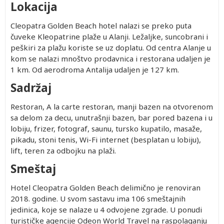
Lokacija
Cleopatra Golden Beach hotel nalazi se preko puta
čuveke Kleopatrine plaže u Alanji. Ležaljke, suncobrani i
peškiri za plažu koriste se uz doplatu. Od centra Alanje u
kom se nalazi mnoštvo prodavnica i restorana udaljen je
1 km. Od aerodroma Antalija udaljen je 127 km.
Sadržaj
Restoran, A la carte restoran, manji bazen na otvorenom
sa delom za decu, unutrašnji bazen, bar pored bazena i u
lobiju, frizer, fotograf, saunu, tursko kupatilo, masaže,
pikadu, stoni tenis, Wi-Fi internet (besplatan u lobiju),
lift, teren za odbojku na plaži.
Smeštaj
Hotel Cleopatra Golden Beach delimično je renoviran
2018. godine. U svom sastavu ima 106 smeštajnih
jedinica, koje se nalaze u 4 odvojene zgrade. U ponudi
turističke agencije Odeon World Travel na raspolaganju