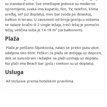
su standard sobe. Sve smeštajne jedinice su moderno
opremljene, svaka ima kupatilo, fen, TV, telefon, klima
uređaj, sef (uz doplatu), mini bar (voda po dolasku),
balkon ili terasu. U zavisnosti od broja gostiju u sobama
se nalaze bračni ili 2 single ležaja, treći ležaj je pomoćni
ležaj, veličina soba je 14-18 m² (sa balkonom).
Plaža
Plaža je peščano-šljunkovita, nalazi se preko puta ulice,
udaljena oko 60m. Peškiri za plažu se dobijaju uz depozit,
dok se suncobrani i ležaljke na plaži uzimaju uz doplatu.
Na plaži ima Beach bar (pića i snekovi su uz doplatu).
Usluga
All Inclusive prema hotelskim pravilima