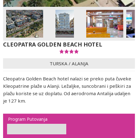
CLEOPATRA GOLDEN BEACH HOTEL
TURSKA
/
ALANJA
Cleopatra Golden Beach hotel nalazi se preko puta čuveke
Kleopatrine plaže u Alanji. Ležaljke, suncobrani i peškiri za
plažu koriste se uz doplatu. Od aerodroma Antalija udaljen
je 127 km.
Program Putovanja