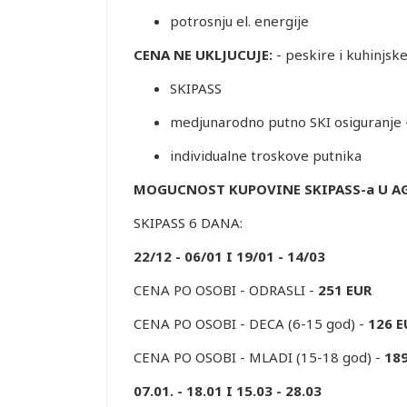
potrosnju el. energije
CENA NE UKLJUCUJE:
- peskire i kuhinjsk
SKIPASS
medjunarodno putno SKI osiguranje 
individualne troskove putnika
MOGUCNOST KUPOVINE SKIPASS-a U AG
SKIPASS 6 DANA:
22/12 - 06/01 I 19/01 - 14/03
CENA PO OSOBI - ODRASLI -
251 EUR
CENA PO OSOBI - DECA (6-15 god) -
126 E
CENA PO OSOBI - MLADI (15-18 god) -
18
07.01. - 18.01 I 15.03 - 28.03