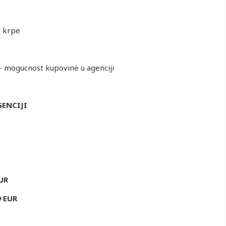
e krpe
- mogucnost kupovine u agenciji
ENCIJI
UR
9 EUR