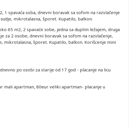
2, 1 spavaća soba, dnevni boravak sa sofom na razvlačenje
a sudje, mikrotalasna, šporet. Kupatilo, balkon.
oko 65 m2, 2 spavaće sobe, jedna sa duplim ležajem, druga
je za 2 osobe, dnevni boravak sa sofom na razvlačenje,
je, mikrotalasna, šporet. Kupatilo, balkon. Korišcenje mini
dnevno po osobi za starije od 17 god - placanje na licu
 mali apartman, 80eur veliki apartman- placanje u