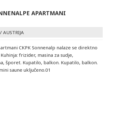
NNENALPE APARTMANI
/
AUSTRIJA
partmani CKPK Sonnenalp nalaze se direktno
. Kuhinja: frizider, masina za sudje,
a, šporet. Kupatilo, balkon. Kupatilo, balkon.
mini saune uključeno.01