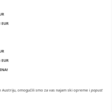
UR
3 EUR
UR
5 EUR
INA!
e Austriju, omogućili smo za vas najam ski opreme i
popust