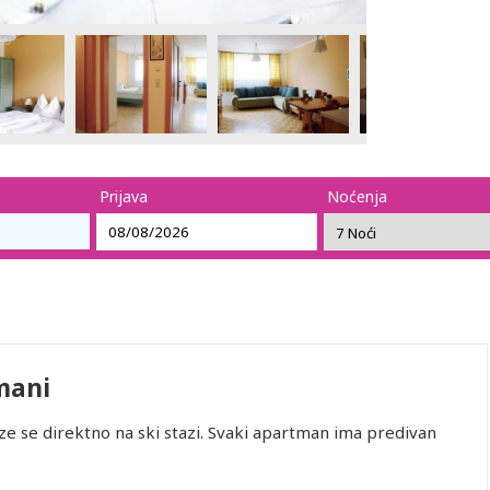
Prijava
Noćenja
mani
 se direktno na ski stazi. Svaki apartman ima predivan