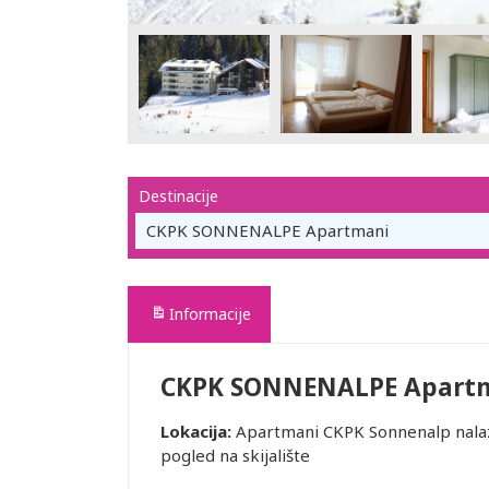
Destinacije
CKPK SONNENALPE Apartmani
Informacije
CKPK SONNENALPE Apart
Lokacija:
Apartmani CKPK Sonnenalp nalaze
pogled na skijalište