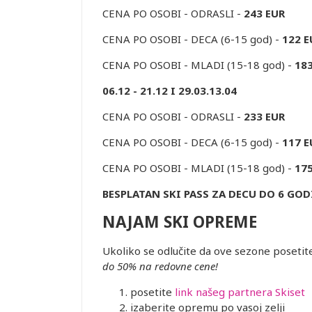
CENA PO OSOBI - ODRASLI -
243 EUR
CENA PO OSOBI - DECA (6-15 god) -
122 E
CENA PO OSOBI - MLADI (15-18 god) -
18
06.12 - 21.12 I 29.03.13.04
CENA PO OSOBI - ODRASLI -
233 EUR
CENA PO OSOBI - DECA (6-15 god) -
117 E
CENA PO OSOBI - MLADI (15-18 god) -
17
BESPLATAN SKI PASS ZA DECU DO 6 GOD
NAJAM SKI OPREME
Ukoliko se odlučite da ove sezone posetit
do 50% na redovne cene!
posetite
link našeg partnera Skiset
izaberite opremu po vasoj zelji