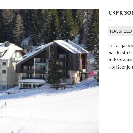
CKPK SO
-
NASSFELD
Lokacija: A
na ski stazi
mikrotalasn
Korišcenje 