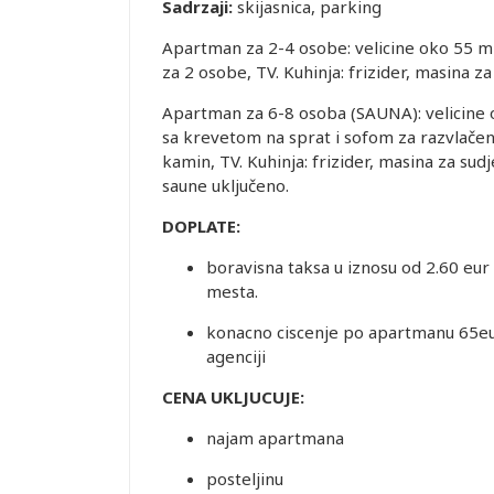
Sadrzaji:
skijasnica, parking
Apartman za 2-4 osobe: velicine oko 55 m
za 2 osobe, TV. Kuhinja: frizider, masina z
Apartman za 6-8 osoba (SAUNA): velicine 
sa krevetom na sprat i sofom za razvlačen
kamin, TV. Kuhinja: frizider, masina za sud
saune uključeno.
DOPLATE:
boravisna taksa u iznosu od 2.60 eur 
mesta.
konacno ciscenje po apartmanu 65eur
agenciji
CENA UKLJUCUJE:
najam apartmana
posteljinu