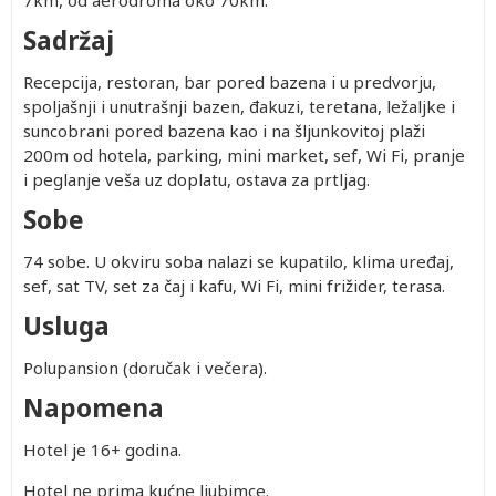
7km, od aerodroma oko 70km.
Sadržaj
Recepcija, restoran, bar pored bazena i u predvorju,
spoljašnji i unutrašnji bazen, đakuzi, teretana, ležaljke i
suncobrani pored bazena kao i na šljunkovitoj plaži
200m od hotela, parking, mini market, sef, Wi Fi, pranje
i peglanje veša uz doplatu, ostava za prtljag.
Sobe
74 sobe. U okviru soba nalazi se kupatilo, klima uređaj,
sef, sat TV, set za čaj i kafu, Wi Fi, mini frižider, terasa.
Usluga
Polupansion (doručak i večera).
Napomena
Hotel je 16+ godina.
Hotel ne prima kućne ljubimce.