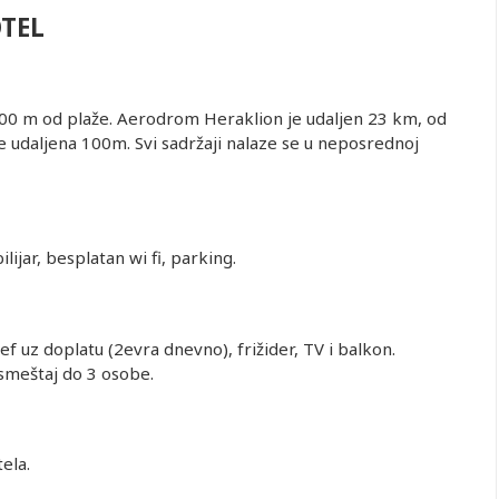
TEL
 200 m od plaže. Aerodrom Heraklion je udaljen 23 km, od
e udaljena 100m. Svi sadržaji nalaze se u neposrednoj
ilijar, besplatan wi fi, parking.
sef uz doplatu (2evra dnevno), frižider, TV i balkon.
 smeštaj do 3 osobe.
ela.