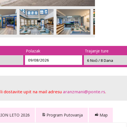
Polazak
Trajanje ture
 dostavite upit na mail adresu
aranzmani@ponte.rs
.
LION LETO 2026
Program Putovanja
Map