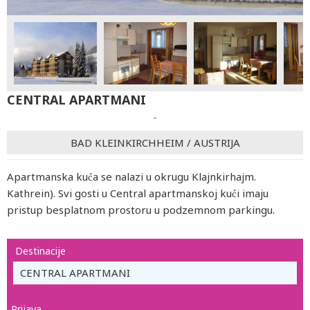
CENTRAL APARTMANI
-
BAD KLEINKIRCHHEIM
/
AUSTRIJA
Apartmanska kuća se nalazi u okrugu Klajnkirhajm.
Kathrein). Svi gosti u Central apartmanskoj kući imaju
pristup besplatnom prostoru u podzemnom parkingu.
Destinacije
CENTRAL APARTMANI
Prijava