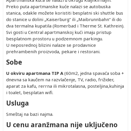
Apartmanska kuća se nalazi u okrugu Klajnkirhajm.
Preko puta apartmanske kuće nalazi se autobuska
stanica, odakle možete koristiti besplatni ski shuttle bus
do stanice u dolini „Kaiserburg“ ili „Maibrunnbahn“ ili do
dva termalna kupatila (Romerbad i Therme St. Kathrein).
Svi gosti u Central apartmanskoj kući imaju pristup
besplatnom prostoru u podzemnom parkingu.
U neposrednoj blizini nalaze se prodavnice
prehrambenih proizvoda, pekare i restorani.
Sobe
U okviru apartmana TIP A
(60m2, jedna spavaća soba +
dnevna sa kaučem na razvlačenje, TV, radio, frižider,
aparat za kafu, rerrna ili mikrotalasna, posteljina,kuhinja
i toalet, besplatan wifi.
Usluga
Smeštaj na bazi najma.
U cenu aranžmana nije uključeno