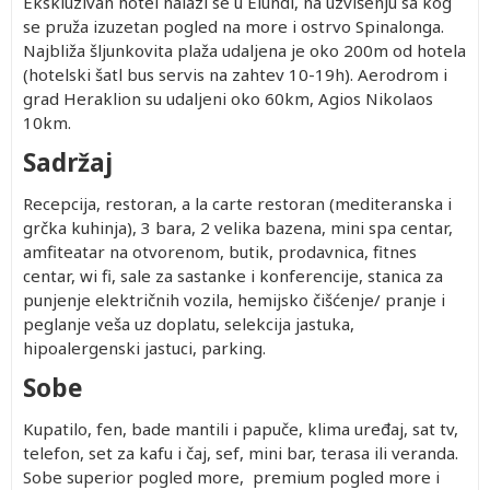
Ekskluzivan hotel nalazi se u Elundi, na uzvišenju sa kog
se pruža izuzetan pogled na more i ostrvo Spinalonga.
Najbliža šljunkovita plaža udaljena je oko 200m od hotela
(hotelski šatl bus servis na zahtev 10-19h). Aerodrom i
grad Heraklion su udaljeni oko 60km, Agios Nikolaos
10km.
Sadržaj
Recepcija, restoran, a la carte restoran (mediteranska i
grčka kuhinja), 3 bara, 2 velika bazena, mini spa centar,
amfiteatar na otvorenom, butik, prodavnica, fitnes
centar, wi fi, sale za sastanke i konferencije, stanica za
punjenje električnih vozila, hemijsko čišćenje/ pranje i
peglanje veša uz doplatu, selekcija jastuka,
hipoalergenski jastuci, parking.
Sobe
Kupatilo, fen, bade mantili i papuče, klima uređaj, sat tv,
telefon, set za kafu i čaj, sef, mini bar, terasa ili veranda.
Sobe superior pogled more, premium pogled more i