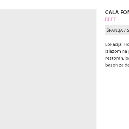
CALA FO
ŠPANIJA
/
Lokacija: Ho
izlazom na 
restoran, b
bazen za de