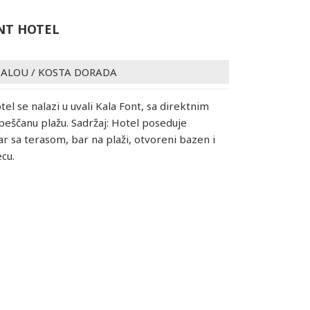
NT HOTEL
SALOU
/
KOSTA DORADA
tel se nalazi u uvali Kala Font, sa direktnim
peščanu plažu. Sadržaj: Hotel poseduje
ar sa terasom, bar na plaži, otvoreni bazen i
cu.