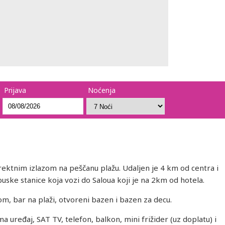
Prijava
Noćenja
 direktnim izlazom na peščanu plažu. Udaljen je 4 km od centra i
ke stanice koja vozi do Saloua koji je na 2km od hotela.
om, bar na plaži, otvoreni bazen i bazen za decu.
a uređaj, SAT TV, telefon, balkon, mini frižider (uz doplatu) i