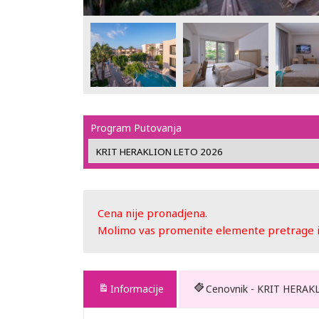
Program Putovanja
Cena nije pronadjena.
Molimo vas promenite elemente pretrage ili
Informacije
Cenovnik - KRIT HERAK