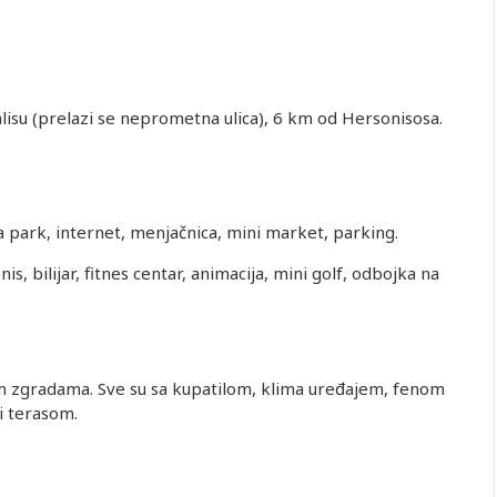
lisu (prelazi se neprometna ulica), 6 km od Hersonisosa.
odatni
Prvo dete 0-
Prvo dete 2-
Prvo dete 7-
2.Dodatni
a park, internet, menjačnica, mini market, parking.
ežaj
1.99 god.
6.99 god.
11.99 god.
ležaj
is, bilijar, fitnes centar, animacija, mini golf, odbojka na
1,506.00
Besplatno
290.00
1,170.00
1,352.00
1,506.00
Besplatno
290.00
1,170.00
1,352.00
1,256.00
Besplatno
290.00
984.00
1,132.00
1,206.00
Besplatno
290.00
948.00
1,089.00
m zgradama. Sve su sa kupatilom, klima uređajem, fenom
i terasom.