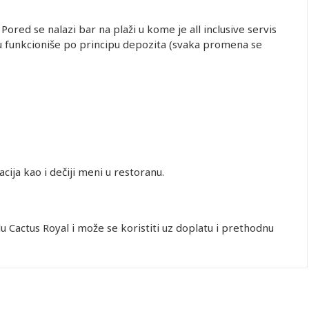
odatni
ežaj
 Pored se nalazi bar na plaži u kome je all inclusive servis
ažu funkcioniše po principu depozita (svaka promena se
1,413.00
1,413.00
1,166.00
1,112.00
acija kao i dečiji meni u restoranu.
u Cactus Royal i može se koristiti uz doplatu i prethodnu