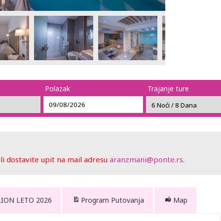
Polazak
Trajanje ture
 dostavite upit na mail adresu
aranzmani@ponte.rs
.
LION LETO 2026
Program Putovanja
Map