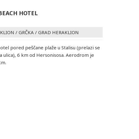
BEACH HOTEL
AKLION
/
GRČKA
/
GRAD HERAKLION
otel pored peščane plaže u Stalisu (prelazi se
 ulica), 6 km od Hersonisosa. Aerodrom je
km.