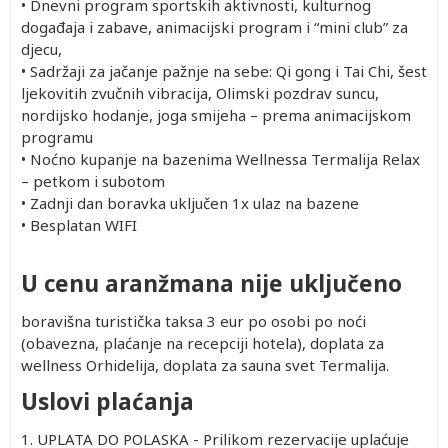
•
Dnevni program sportskih aktivnosti, kulturnog
događaja i zabave, animacijski program i “mini club” za
djecu,
•
Sadržaji za jačanje pažnje na sebe: Qi gong i Tai Chi, šest
ljekovitih zvučnih vibracija, Olimski pozdrav suncu,
nordijsko hodanje, joga smijeha – prema animacijskom
programu
•
Noćno kupanje na bazenima Wellnessa Termalija Relax
– petkom i subotom
•
Zadnji dan boravka uključen 1x ulaz na bazene
•
Besplatan WIFI
U cenu aranžmana nije uključeno
boravišna turistička taksa 3 eur po osobi po noći
(obavezna, plaćanje na recepciji hotela), doplata za
wellness Orhidelija, doplata za sauna svet Termalija.
Uslovi plaćanja
1. UPLATA DO POLASKA - Prilikom rezervacije uplaćuje