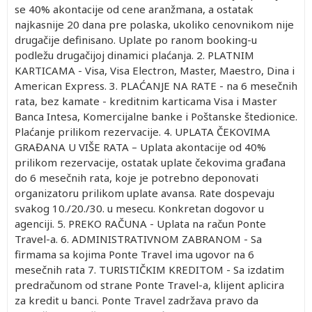
se 40% akontacije od cene aranžmana, a ostatak
najkasnije 20 dana pre polaska, ukoliko cenovnikom nije
drugačije definisano. Uplate po ranom booking-u
podležu drugačijoj dinamici plaćanja. 2. PLATNIM
KARTICAMA - Visa, Visa Electron, Master, Maestro, Dina i
American Express. 3. PLAĆANJE NA RATE - na 6 mesečnih
rata, bez kamate - kreditnim karticama Visa i Master
Banca Intesa, Komercijalne banke i Poštanske štedionice.
Plaćanje prilikom rezervacije. 4. UPLATA ČEKOVIMA
GRAĐANA U VIŠE RATA – Uplata akontacije od 40%
prilikom rezervacije, ostatak uplate čekovima građana
do 6 mesečnih rata, koje je potrebno deponovati
organizatoru prilikom uplate avansa. Rate dospevaju
svakog 10./20./30. u mesecu. Konkretan dogovor u
agenciji. 5. PREKO RAČUNA - Uplata na račun Ponte
Travel-a. 6. ADMINISTRATIVNOM ZABRANOM - Sa
firmama sa kojima Ponte Travel ima ugovor na 6
mesečnih rata 7. TURISTIČKIM KREDITOM - Sa izdatim
predračunom od strane Ponte Travel-a, klijent aplicira
za kredit u banci. Ponte Travel zadržava pravo da