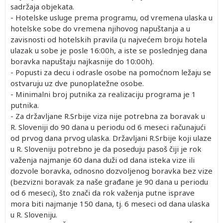
sadržaja objekata.
- Hotelske usluge prema programu, od vremena ulaska u
hotelske sobe do vremena njihovog napuštanja a u
zavisnosti od hotelskih pravila (u najvećem broju hotela
ulazak u sobe je posle 16:00h, a iste se poslednjeg dana
boravka napuštaju najkasnije do 10:00h).
- Popusti za decu i odrasle osobe na pomoćnom ležaju se
ostvaruju uz dve punoplatežne osobe.
- Minimalni broj putnika za realizaciju programa je 1
putnika.
- Za državljane R.Srbije viza nije potrebna za boravak u
R. Sloveniji do 90 dana u periodu od 6 meseci računajući
od prvog dana prvog ulaska. Državljani R.Srbije koji ulaze
u R. Sloveniju potrebno je da poseduju pasoš čiji je rok
važenja najmanje 60 dana duži od dana isteka vize ili
dozvole boravka, odnosno dozvoljenog boravka bez vize
(bezvizni boravak za naše građane je 90 dana u periodu
od 6 meseci), što znači da rok važenja putne isprave
mora biti najmanje 150 dana, tj. 6 meseci od dana ulaska
u R. Sloveniju.