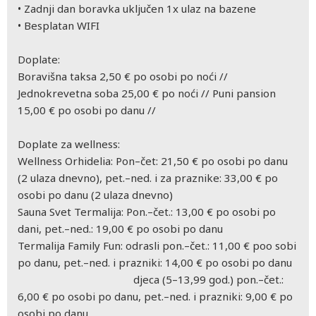
•
Zadnji dan boravka uključen 1x ulaz na bazene
•
Besplatan WIFI
Doplate:
Boravišna taksa 2,50 € po osobi po noći //
Jednokrevetna soba 25,00 € po noći // Puni pansion
15,00 € po osobi po danu //
Doplate za wellness:
Wellness Orhidelia: Pon–čet: 21,50 € po osobi po danu
(2 ulaza dnevno), pet.–ned. i za praznike: 33,00 € po
osobi po danu (2 ulaza dnevno)
Sauna Svet Termalija: Pon.–čet.: 13,00 € po osobi po
dani, pet.–ned.: 19,00 € po osobi po danu
Termalija Family Fun: odrasli pon.–čet.: 11,00 € poo sobi
po danu, pet.–ned. i prazniki: 14,00 € po osobi po danu
djeca (5–13,99 god.) pon.–čet.:
6,00 € po osobi po danu, pet.–ned. i prazniki: 9,00 € po
osobi po danu