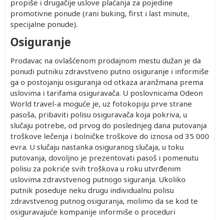
propiše i drugačije uslove plaćanja za pojedine
promotivne ponude (rani buking, first i last minute,
specijalne ponude).
Osiguranje
Prodavac na ovlašćenom prodajnom mestu dužan je da
ponudi putniku zdravstveno putno osiguranje i informiše
ga o postojanju osiguranja od otkaza aranžmana prema
uslovima i tarifama osiguravača. U poslovnicama Odeon
World travel-a moguće je, uz fotokopiju prve strane
pasoša, pribaviti polisu osiguravača koja pokriva, u
slučaju potrebe, od prvog do poslednjeg dana putovanja
troškove lečenja i bolničke troškove do iznosa od 35 000
evra. U slučaju nastanka osiguranog slučaja, u toku
putovanja, dovoljno je prezentovati pasoš i pomenutu
polisu za pokriće svih troškova u roku utvrđenim
uslovima zdravstvenog putnogo siguranja. Ukoliko
putnik poseduje neku drugu individualnu polisu
zdravstvenog putnog osiguranja, molimo da se kod te
osiguravajuće kompanije informiše o proceduri