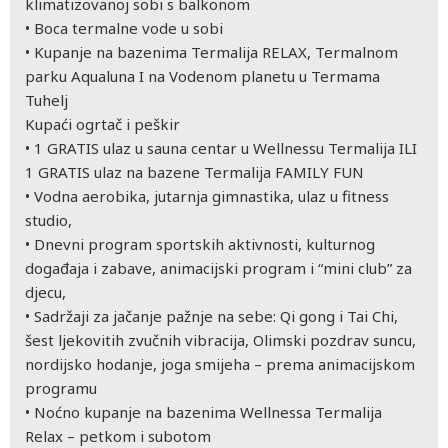
klimatizovanoj sobi s balkonom
•
Boca termalne vode u sobi
•
Kupanje na bazenima Termalija RELAX, Termalnom
parku Aqualuna I na Vodenom planetu u Termama
Tuhelj
Kupaći ogrtač i peškir
•
1 GRATIS ulaz u sauna centar u Wellnessu Termalija ILI
1 GRATIS ulaz na bazene Termalija FAMILY FUN
•
Vodna aerobika, jutarnja gimnastika, ulaz u fitness
studio,
•
Dnevni program sportskih aktivnosti, kulturnog
događaja i zabave, animacijski program i “mini club” za
djecu,
•
Sadržaji za jačanje pažnje na sebe: Qi gong i Tai Chi,
šest ljekovitih zvučnih vibracija, Olimski pozdrav suncu,
nordijsko hodanje, joga smijeha – prema animacijskom
programu
•
Noćno kupanje na bazenima Wellnessa Termalija
Relax – petkom i subotom