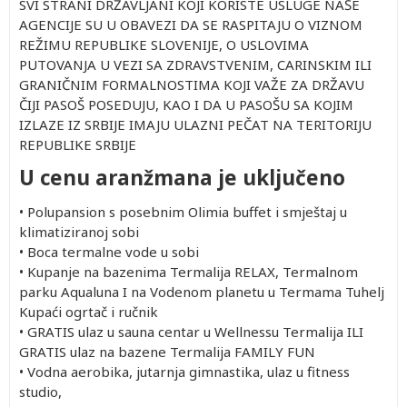
SVI STRANI DRŽAVLJANI KOJI KORISTE USLUGE NAŠE
AGENCIJE SU U OBAVEZI DA SE RASPITAJU O VIZNOM
REŽIMU REPUBLIKE SLOVENIJE, O USLOVIMA
PUTOVANJA U VEZI SA ZDRAVSTVENIM, CARINSKIM ILI
GRANIČNIM FORMALNOSTIMA KOJI VAŽE ZA DRŽAVU
ČIJI PASOŠ POSEDUJU, KAO I DA U PASOŠU SA KOJIM
IZLAZE IZ SRBIJE IMAJU ULAZNI PEČAT NA TERITORIJU
REPUBLIKE SRBIJE
U cenu aranžmana je uključeno
•
Polupansion s posebnim Olimia buffet i smještaj u
klimatiziranoj sobi
•
Boca termalne vode u sobi
•
Kupanje na bazenima Termalija RELAX, Termalnom
parku Aqualuna I na Vodenom planetu u Termama Tuhelj
Kupaći ogrtač i ručnik
•
GRATIS ulaz u sauna centar u Wellnessu Termalija ILI
GRATIS ulaz na bazene Termalija FAMILY FUN
•
Vodna aerobika, jutarnja gimnastika, ulaz u fitness
studio,