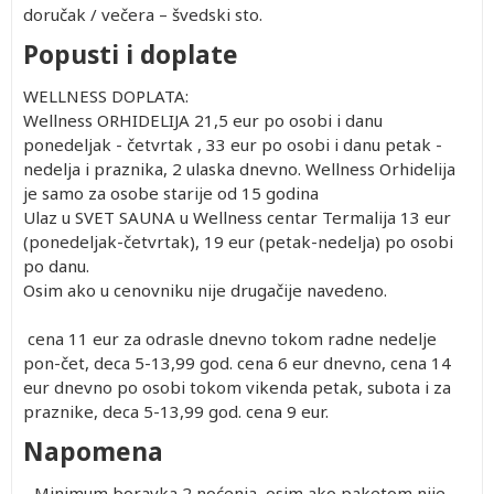
doručak / večera – švedski sto.
Popusti i doplate
WELLNESS DOPLATA:
Wellness ORHIDELIJA 21,5 eur po osobi i danu
ponedeljak - četvrtak , 33 eur po osobi i danu petak -
nedelja i praznika, 2 ulaska dnevno. Wellness Orhidelija
je samo za osobe starije od 15 godina
Ulaz u SVET SAUNA u Wellness centar Termalija 13 eur
(ponedeljak-četvrtak), 19 eur (petak-nedelja) po osobi
po danu.
Osim ako u cenovniku nije drugačije navedeno.
cena 11 eur za odrasle dnevno tokom radne nedelje
pon-čet, deca 5-13,99 god. cena 6 eur dnevno, cena 14
eur dnevno po osobi tokom vikenda petak, subota i za
praznike, deca 5-13,99 god. cena 9 eur.
Napomena
- Minimum boravka 2 noćenja, osim ako paketom nije