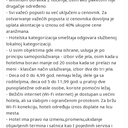
drugačije određeno.
- Svi važeći popusti su već uključeni u cenovnik. Za
ostvarivanje važećih popusta iz cenovnika dovoljna je
uplata akontacije u iznosu od 40% ukupne cene
aranžmana.
- Hotelska kategorizacija smeštaja odgovara službenoj
lokalnoj kategorizaciji.
- U svim objektima gde ima ishrane, usluga je po
principu samoposluživanja - izbor više jela, osim kada u
hotelima boravi manje od 20 osoba kada se prelazi na
meni - klasičan način usluživanja, izbor dva do tri jela.
- Deca od 0 do 4,99 god. nemaju ležaj, dele ga sa
roditeljima, deca od 5 do 11,99 god. u pratnji dve
punoplatežne odrasle osobe, koriste pomoćni ležaj.
- Bežični internet (Wi-Fi internet) je dostupan u većini
hotela, ali sa slabijim i ograničenim protokom. Za bržu
Wi-Fi konekciju, hoteli određuju iznos doplate na licu
mesta.
- Hotel ima pravo na izmenu,promenu,ukidanje
objavljenih termina i satnica kao I pojedinih servisa i