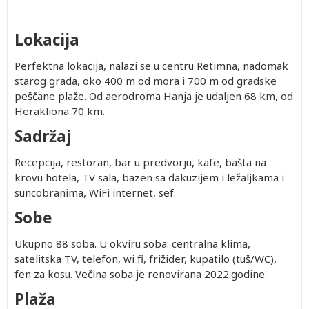
Lokacija
Perfektna lokacija, nalazi se u centru Retimna, nadomak
starog grada, oko 400 m od mora i 700 m od gradske
peščane plaže. Od aerodroma Hanja je udaljen 68 km, od
Herakliona 70 km.
Sadržaj
Recepcija, restoran, bar u predvorju, kafe, bašta na
krovu hotela, TV sala, bazen sa đakuzijem i ležaljkama i
suncobranima, WiFi internet, sef.
Sobe
Ukupno 88 soba. U okviru soba: centralna klima,
satelitska TV, telefon, wi fi, frižider, kupatilo (tuš/WC),
fen za kosu. Večina soba je renovirana 2022.godine.
Plaža