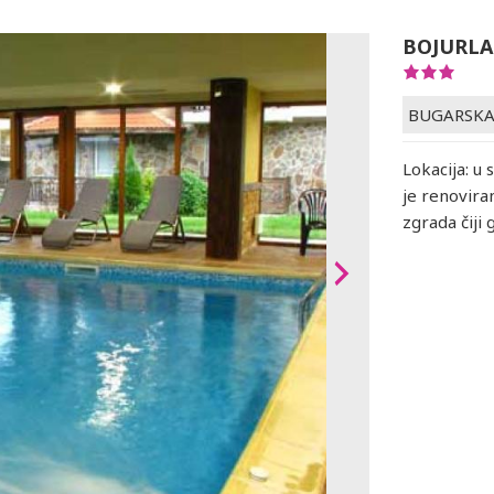
BOJURLA
BUGARSK
Lokacija: u
je renovira
zgrada čiji 