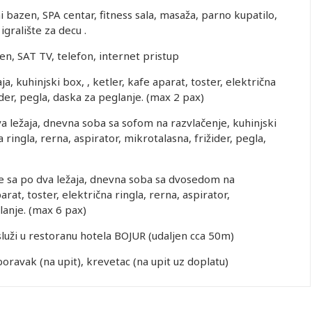
 bazen, SPA centar, fitness sala, masaža, parno kupatilo,
igralište za decu .
n, SAT TV, telefon, internet pristup
ja, kuhinjski box, , ketler, kafe aparat, toster, električna
ider, pegla, daska za peglanje. (max 2 pax)
 ležaja, dnevna soba sa sofom na razvlačenje, kuhinjski
a ringla, rerna, aspirator, mikrotalasna, frižider, pegla,
 sa po dva ležaja, dnevna soba sa dvosedom na
arat, toster, električna ringla, rerna, aspirator,
lanje. (max 6 pax)
služi u restoranu hotela BOJUR (udaljen cca 50m)
avak (na upit), krevetac (na upit uz doplatu)