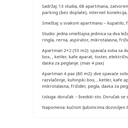
Sadržaj: 13 studia, 68 apartmana, zatvoreni
parking (bez doplate), internet konekcija, 
Smeštaj: u svakom apartmanu – kupatilo, fe
Studio: jedna smeštajna jedinica sa dva leža
ringla, rerna, aspirator, mikrotalasna, friž
Apartman 2+2 (55 m2): spavaća soba sa dva
box, , ketler, kafe aparat, toster, električn
daska za peglanje. (max 4 pax)
Apartman 4 pax (80 m2): dve spavaće sobe
razvlačenje, kuhinjski box, , ketler, kafe ap
mikrotalasna, frižider, pegla, daska za peg
Usluga: doručak – švedski sto. Doručak se 
Napomena: kućnim ljubimcima dozvoljen bor